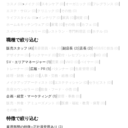
コスメ (0)
>
メイク (0)
|
スキンケア (0)
|
オーガニック (0)
|
フレグランス (0)
|
エステ・サロン (0)
|
クリニック (0)
|
その他 (0)
ライフスタイル (0)
>
インテリア (0)
|
家具 (0)
|
雑貨 (0)
|
ホーム＆キッチンウェア (0)
|
家電 (0)
|
その他 (0)
|
カフェ (0)
|
スイーツ・ベーカリー (0)
|
レストラン・専門料理店 (0)
|
ホテル (0)
職種で絞り込む
販売スタッフ (4)
|
美容部員・BA (0)
|
副店長 (2)
|
店長 (2)
|
WEB/EC担当 (0)
|
デザイナー (0)
|
バックヤード (0)
|
受付・レセプション (0)
|
MD (0)
|
SV・エリアマネージャー (1)
|
営業 (0)
|
VMD (0)
|
バイヤー (0)
|
トレーナー (0)
|
広報・PR (1)
|
パタンナー (0)
|
生産管理 (0)
|
経理・財務・会計 (0)
|
人事・労務・総務 (0)
|
メイクアップアーティスト (0)
|
エステティシャン (0)
|
セラピスト (0)
|
美容カウンセラー (0)
|
飲食・フード・小売 (0)
|
企画・経営・マーケティング (1)
|
管理・事務 (0)
|
販売・外食・アミューズメント (0)
|
医療・福祉・教育・保育 (0)
|
その他 (0)
特徴で絞り込む
雇用形態の特徴
>
正社員登用あり (3)