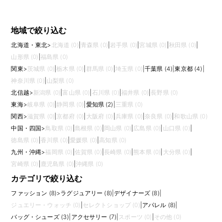
地域で絞り込む
北海道・東北
>
北海道 (0)
|
青森県 (0)
|
岩手県 (0)
|
宮城県 (0)
|
秋田県 (0)
|
山形県 (0)
|
福島県 (0)
関東
>
茨城県 (0)
|
栃木県 (0)
|
群馬県 (0)
|
埼玉県 (0)
|
千葉県 (4)
|
東京都 (4)
|
神奈川県 (0)
|
山梨県 (0)
北信越
>
新潟県 (0)
|
富山県 (0)
|
石川県 (0)
|
福井県 (0)
|
長野県 (0)
東海
>
岐阜県 (0)
|
静岡県 (0)
|
愛知県 (2)
|
三重県 (0)
関西
>
滋賀県 (0)
|
京都府 (0)
|
大阪府 (0)
|
兵庫県 (0)
|
奈良県 (0)
|
和歌山県 (0)
中国・四国
>
鳥取県 (0)
|
島根県 (0)
|
岡山県 (0)
|
広島県 (0)
|
山口県 (0)
|
徳島県 (0)
|
香川県 (0)
|
愛媛県 (0)
|
高知県 (0)
九州・沖縄
>
福岡県 (0)
|
佐賀県 (0)
|
長崎県 (0)
|
熊本県 (0)
|
大分県 (0)
|
宮崎県 (0)
|
鹿児島県 (0)
|
沖縄県 (0)
カテゴリで絞り込む
ファッション (8)
>
ラグジュアリー (8)
|
デザイナーズ (8)
|
ジュエリー・ウォッチ (0)
|
セレクトショップ (0)
|
アパレル (8)
|
バッグ・シューズ (3)
|
アクセサリー (7)
|
スポーツ (0)
|
その他 (0)