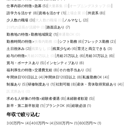
仕事内容の特徴
>
急募 (5)
|
大量募集 (0)
|
オープニングスタッフ (0)
|
語学力を活かす (8)
|
資格を活かす (1)
|
上場企業 (0)
|
外資系 (8)
|
少人数の職場 (3)
|
大人数の職場 (0)
|
ノルマなし (2)
|
20代の店長が活躍中 (0)
|
路面店あり (7)
勤務地の特徴
>
勤務地域限定 (1)
|
車通勤OK (0)
勤務時間の特徴
>
扶養内勤務 (0)
|
シフト勤務 (6)
|
フレックス勤務 (2)
|
土日祝休み (2)
|
残業なし (0)
|
残業少なめ (6)
|
育児と両立できる (3)
給与の特徴
>
月給20万以上 (0)
|
月給25万以上 (6)
|
月給30万以上 (6)
|
賞与・ボーナスあり (5)
|
インセンティブあり (6)
福利厚生の特徴
>
交通費支給 (8)
|
その他手当あり (3)
|
年間休日100日以上 (4)
|
年間休日120日以上 (8)
|
私服勤務OK (4)
|
制服あり (5)
|
研修制度あり (1)
|
社割可能 (8)
|
産休・育休取得実績あり (4)
|
託児所あり (0)
求める人材像の特徴
>
経験者優遇 (8)
|
未経験者歓迎 (5)
|
新卒・第二新卒歓迎 (1)
|
ブランクOK (6)
|
経験必須 (1)
年収で絞り込む
300万円〜 (4)
|
400万円〜 (4)
|
500万円〜 (1)
|
600万円〜 (1)