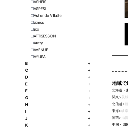
ASHEIS
ASPESI
Astier de Villatte
atmos
ato
ATTISESSION
Autry
AVENUE
AYURA
B
C
D
地域で
E
北海道・
F
関東
>
茨城
G
北信越
>
新
H
東海
>
岐阜
I
関西
>
滋賀
J
中国・四
K