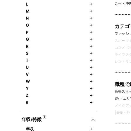
九州・沖
L
M
N
O
カテゴ
P
ファッション
Q
スポーツ (
R
コスメ (0)
S
ライフスタ
T
レストラン
U
V
W
職種で
Y
販売スタッフ
Z
SV・エリ
#
メイクアッ
|
販売・外
(1)
年収/特徵
年収