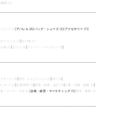
沖縄県 (0)
ョップ (0)
|
アパレル (8)
|
バッグ・シューズ (3)
|
アクセサリー (7)
|
|
クリニック (0)
|
その他 (0)
の他 (0)
|
カフェ (0)
|
スイーツ・ベーカリー (0)
|
クヤード (0)
|
受付・レセプション (0)
|
MD (0)
|
ンナー (0)
|
生産管理 (0)
|
経理・財務・会計 (0)
|
人事・労務・総務 (0)
|
食・フード・小売 (0)
|
企画・経営・マーケティング (1)
|
管理・事務 (0)