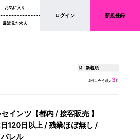
お気に入り
ログイン
新規登録
最近見た求人
新着順
3
条件に合う求人
件
セインツ【都内 / 接客販売 】
日120日以上 / 残業ほぼ無し /
アパレル