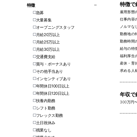
特徴で
特徵
雇用形態
急募
仕事内容
大量募集
ノルマなし 
オープニングスタッフ
勤務地の
月給20万以上
勤務時間
月給25万以上
給与の特
月給30万以上
福利厚生
交通費支給
産休・育休
賞与・ボーナスあり
求める人
その他手当あり
インセンティブあり
年間休日100日以上
年間休日120日以上
年収で
扶養内勤務
300万円〜 
シフト勤務
フレックス勤務
土日祝休み
残業なし