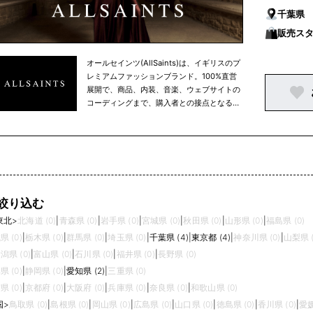
千葉県
販売ス
オールセインツ(AllSaints)は、イギリスのプ
レミアムファッションブランド。100%直営
展開で、商品、内装、音楽、ウェブサイトの
コーディングまで、購入者との接点となる場
所はすべてを自社でイメージや制作などをコ
ントロールしている点が特徴。
絞り込む
東北
>
北海道 (0)
|
青森県 (0)
|
岩手県 (0)
|
宮城県 (0)
|
秋田県 (0)
|
山形県 (0)
|
福島県 (0)
県 (0)
|
栃木県 (0)
|
群馬県 (0)
|
埼玉県 (0)
|
千葉県 (4)
|
東京都 (4)
|
神奈川県 (0)
|
山梨県 (
潟県 (0)
|
富山県 (0)
|
石川県 (0)
|
福井県 (0)
|
長野県 (0)
県 (0)
|
静岡県 (0)
|
愛知県 (2)
|
三重県 (0)
県 (0)
|
京都府 (0)
|
大阪府 (0)
|
兵庫県 (0)
|
奈良県 (0)
|
和歌山県 (0)
国
>
鳥取県 (0)
|
島根県 (0)
|
岡山県 (0)
|
広島県 (0)
|
山口県 (0)
|
徳島県 (0)
|
香川県 (0)
|
愛媛