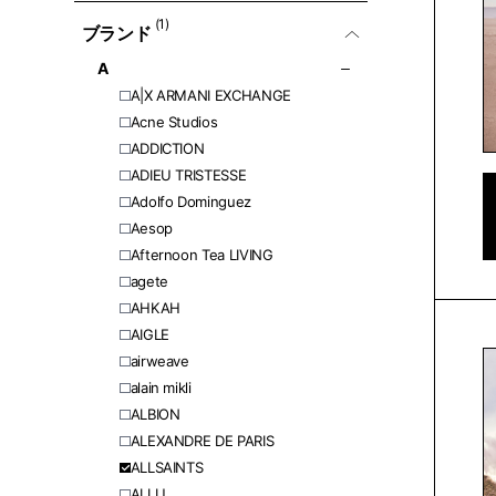
(1)
ブランド
A
A|X ARMANI EXCHANGE
Acne Studios
ADDICTION
ADIEU TRISTESSE
Adolfo Dominguez
Aesop
Afternoon Tea LIVING
agete
AHKAH
AIGLE
airweave
alain mikli
ALBION
ALEXANDRE DE PARIS
ALLSAINTS
ALLU