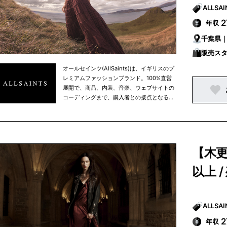
年収
千葉県｜
販売ス
オールセインツ(AllSaints)は、イギリスのプ
レミアムファッションブランド。100%直営
展開で、商品、内装、音楽、ウェブサイトの
コーディングまで、購入者との接点となる場
所はすべてを自社でイメージや制作などをコ
ントロールしている点が特徴。
【木更
以上 
年収