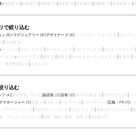
縄
>
福岡県 (0)
|
佐賀県 (0)
|
長崎県 (0)
|
熊本県 (0)
|
大分県 (0)
|
宮崎県 (0)
|
鹿児島県 (0)
|
リで絞り込む
 (8)
>
ラグジュアリー (8)
|
デザイナーズ (8)
|
ジュエリー・ウォッチ (0)
|
セレクトシ
0)
|
その他 (0)
>
メイク (0)
|
スキンケア (0)
|
オーガニック (0)
|
フレグランス (0)
|
エステ・サロン (0)
イル (0)
>
インテリア (0)
|
家具 (0)
|
雑貨 (0)
|
ホーム＆キッチンウェア (0)
|
家電 (0)
|
そ
・専門料理店 (0)
|
ホテル (0)
絞り込む
 (4)
|
美容部員・BA (0)
|
副店長 (2)
|
店長 (2)
|
WEB/EC担当 (0)
|
デザイナー (0)
|
バッ
アマネージャー (1)
|
営業 (0)
|
VMD (0)
|
バイヤー (0)
|
トレーナー (0)
|
広報・PR (1)
|
パタ
プアーティスト (0)
|
エステティシャン (0)
|
セラピスト (0)
|
美容カウンセラー (0)
|
飲
食・アミューズメント (0)
|
医療・福祉・教育・保育 (0)
|
その他 (0)