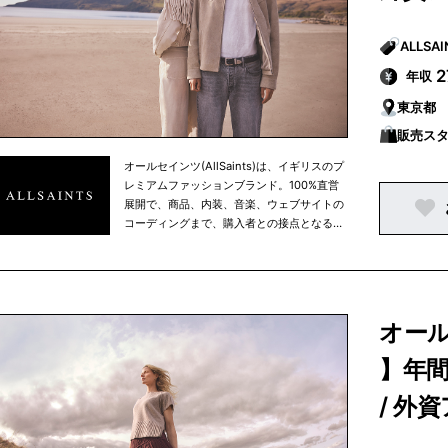
年収
東京都
販売ス
オールセインツ(AllSaints)は、イギリスのプ
レミアムファッションブランド。100%直営
展開で、商品、内装、音楽、ウェブサイトの
コーディングまで、購入者との接点となる場
所はすべてを自社でイメージや制作などをコ
ントロールしている点が特徴。
オール
】年間
/ 外