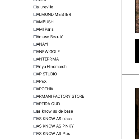
allureville
ALMOND MEISTER
AMBUSH
AMI Paris
Amuse Beauté
ANAYI
ANEW GOLF
ANTEPRIMA
Anya Hindmarch
AP STUDIO
APEX
APOTHIA
ARMANI FACTORY STORE
ARTIDA OUD
as know as de base
AS KNOW AS olaca
AS KNOW AS PINKY
AS KNOW AS Plus