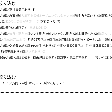
絞り込む
の特徴
>
正社員登用あり (3)
の特徴
>
急募 (5)
|
大量募集 (0)
|
オープニングスタッフ (0)
|
語学力を活かす (8)
|
資格を活
(2)
|
20代の店長が活躍中 (0)
|
路面店あり (7)
特徴
>
勤務地域限定 (1)
|
車通勤OK (0)
の特徴
>
扶養内勤務 (0)
|
シフト勤務 (6)
|
フレックス勤務 (2)
|
土日祝休み (2)
|
残業なし (
徴
>
月給20万以上 (0)
|
月給25万以上 (6)
|
月給30万以上 (6)
|
賞与・ボーナスあり (5)
|
の特徴
>
交通費支給 (8)
|
その他手当あり (3)
|
年間休日100日以上 (4)
|
年間休日120日以上
取得実績あり (4)
|
託児所あり (0)
材像の特徴
>
経験者優遇 (8)
|
未経験者歓迎 (5)
|
新卒・第二新卒歓迎 (1)
|
ブランクOK (6
絞り込む
(4)
|
400万円〜 (4)
|
500万円〜 (1)
|
600万円〜 (1)