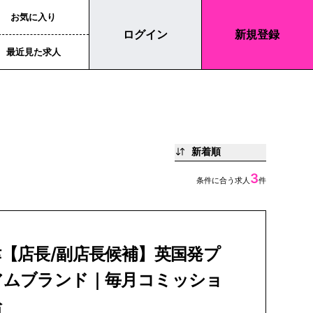
お気に入り
ログイン
新規登録
最近見た求人
新着順
3
条件に合う求人
件
【店長/副店長候補】英国発プ
アムブランド｜毎月コミッショ
給