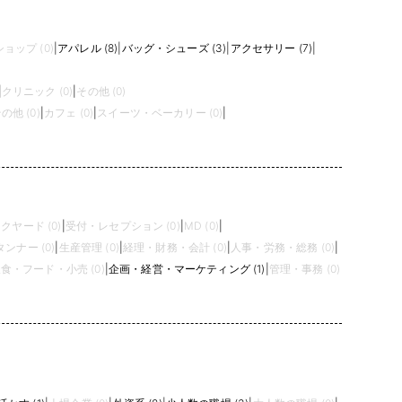
ョップ (0)
|
アパレル (8)
|
バッグ・シューズ (3)
|
アクセサリー (7)
|
|
クリニック (0)
|
その他 (0)
の他 (0)
|
カフェ (0)
|
スイーツ・ベーカリー (0)
|
クヤード (0)
|
受付・レセプション (0)
|
MD (0)
|
ンナー (0)
|
生産管理 (0)
|
経理・財務・会計 (0)
|
人事・労務・総務 (0)
|
食・フード・小売 (0)
|
企画・経営・マーケティング (1)
|
管理・事務 (0)