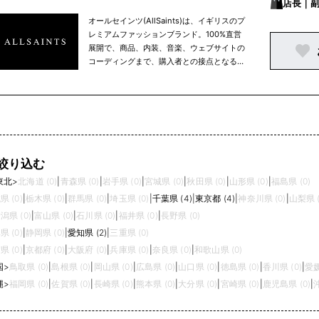
店長｜
オールセインツ(AllSaints)は、イギリスのプ
レミアムファッションブランド。100%直営
展開で、商品、内装、音楽、ウェブサイトの
コーディングまで、購入者との接点となる場
所はすべてを自社でイメージや制作などをコ
ントロールしている点が特徴。
絞り込む
東北
>
北海道 (0)
|
青森県 (0)
|
岩手県 (0)
|
宮城県 (0)
|
秋田県 (0)
|
山形県 (0)
|
福島県 (0)
県 (0)
|
栃木県 (0)
|
群馬県 (0)
|
埼玉県 (0)
|
千葉県 (4)
|
東京都 (4)
|
神奈川県 (0)
|
山梨県 (
潟県 (0)
|
富山県 (0)
|
石川県 (0)
|
福井県 (0)
|
長野県 (0)
県 (0)
|
静岡県 (0)
|
愛知県 (2)
|
三重県 (0)
県 (0)
|
京都府 (0)
|
大阪府 (0)
|
兵庫県 (0)
|
奈良県 (0)
|
和歌山県 (0)
国
>
鳥取県 (0)
|
島根県 (0)
|
岡山県 (0)
|
広島県 (0)
|
山口県 (0)
|
徳島県 (0)
|
香川県 (0)
|
愛媛
縄
>
福岡県 (0)
|
佐賀県 (0)
|
長崎県 (0)
|
熊本県 (0)
|
大分県 (0)
|
宮崎県 (0)
|
鹿児島県 (0)
|