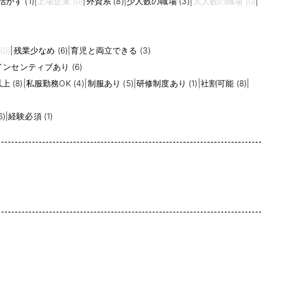
かす (1)
|
上場企業 (0)
|
外資系 (8)
|
少人数の職場 (3)
|
大人数の職場 (0)
|
0)
|
残業少なめ (6)
|
育児と両立できる (3)
インセンティブあり (6)
 (8)
|
私服勤務OK (4)
|
制服あり (5)
|
研修制度あり (1)
|
社割可能 (8)
|
)
|
経験必須 (1)