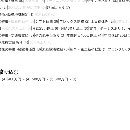
の特徴
>
急募 (5)
|
大量募集 (0)
|
オープニングスタッフ (0)
|
語学力を活かす (8)
|
資格を活
(2)
|
20代の店長が活躍中 (0)
|
路面店あり (7)
特徴
>
勤務地域限定 (1)
|
車通勤OK (0)
の特徴
>
扶養内勤務 (0)
|
シフト勤務 (6)
|
フレックス勤務 (2)
|
土日祝休み (2)
|
残業なし (
徴
>
月給20万以上 (0)
|
月給25万以上 (6)
|
月給30万以上 (6)
|
賞与・ボーナスあり (5)
|
の特徴
>
交通費支給 (8)
|
その他手当あり (3)
|
年間休日100日以上 (4)
|
年間休日120日以上
取得実績あり (4)
|
託児所あり (0)
材像の特徴
>
経験者優遇 (8)
|
未経験者歓迎 (5)
|
新卒・第二新卒歓迎 (1)
|
ブランクOK (6
絞り込む
(4)
|
400万円〜 (4)
|
500万円〜 (1)
|
600万円〜 (1)