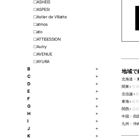
ASHEIS
ASPESI
Astier de Villatte
atmos
ato
ATTISESSION
Autry
AVENUE
AYURA
B
地域で
C
北海道・
D
関東
>
茨城
E
北信越
>
新
F
東海
>
岐阜
G
関西
>
滋賀
H
中国・四
I
九州・沖
J
K