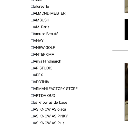
allureville
ALMOND MEISTER
AMBUSH
AMI Paris
Amuse Beauté
ANAYI
ANEW GOLF
ANTEPRIMA
Anya Hindmarch
AP STUDIO
APEX
APOTHIA
ARMANI FACTORY STORE
ARTIDA OUD
as know as de base
AS KNOW AS olaca
AS KNOW AS PINKY
AS KNOW AS Plus