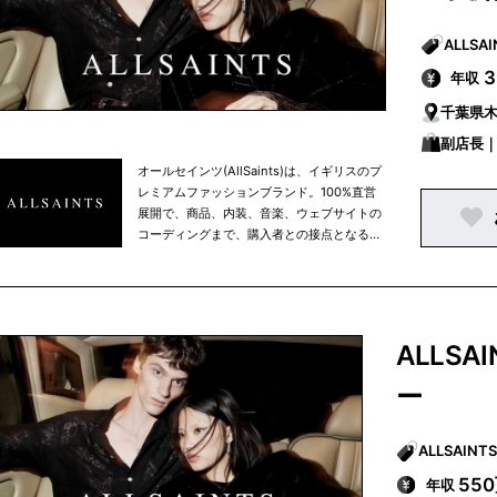
年収
千葉県木
副店長
オールセインツ(AllSaints)は、イギリスのプ
レミアムファッションブランド。100%直営
展開で、商品、内装、音楽、ウェブサイトの
コーディングまで、購入者との接点となる場
所はすべてを自社でイメージや制作などをコ
ントロールしている点が特徴。
ALLS
ー
55
年収