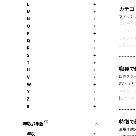
L
カテゴ
M
ファッション
N
スポーツ (
O
コスメ (0)
P
ライフスタ
Q
レストラン
R
S
T
職種で
U
販売スタッフ
V
SV・エリ
W
メイクアッ
Y
|
販売・外
Z
#
特徴で
(1)
年収/特徵
雇用形態
年収