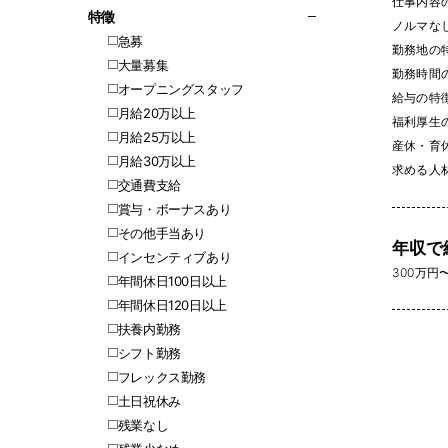
仕事内容
特徵
ノルマなし 
急募
勤務地の
大量募集
勤務時間
オープニングスタッフ
給与の特
月給20万以上
福利厚生
月給25万以上
産休・育休
月給30万以上
求める人
交通費支給
賞与・ボーナスあり
その他手当あり
年収で
インセンティブあり
300万円〜 
年間休日100日以上
年間休日120日以上
扶養内勤務
シフト勤務
フレックス勤務
土日祝休み
残業なし