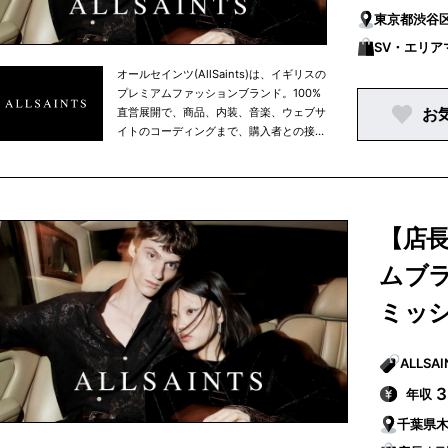
東京都渋谷
SV・エリア
オールセインツ(AllSaints)は、イギリスの
プレミアムファッションブランド。100%
お
直営展開で、商品、内装、音楽、ウェブサ
イトのコーディングまで、購入者との接点
となる場所はすべてを自社でイメージや制
作などをコントロールしている点が特徴。
【店長
ムブ
ミッ
年収
千葉県