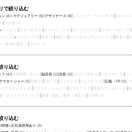
リで絞り込む
 (8)
>
ラグジュアリー (8)
|
デザイナーズ (8)
|
ジュエリー・ウォッチ (0)
|
セレクトシ
0)
|
その他 (0)
>
メイク (0)
|
スキンケア (0)
|
オーガニック (0)
|
フレグランス (0)
|
エステ・サロン (0)
イル (0)
>
インテリア (0)
|
家具 (0)
|
雑貨 (0)
|
ホーム＆キッチンウェア (0)
|
家電 (0)
|
そ
・専門料理店 (0)
|
ホテル (0)
絞り込む
 (4)
|
美容部員・BA (0)
|
副店長 (2)
|
店長 (2)
|
WEB/EC担当 (0)
|
デザイナー (0)
|
バッ
アマネージャー (1)
|
営業 (0)
|
VMD (0)
|
バイヤー (0)
|
トレーナー (0)
|
広報・PR (1)
|
パタ
プアーティスト (0)
|
エステティシャン (0)
|
セラピスト (0)
|
美容カウンセラー (0)
|
飲
食・アミューズメント (0)
|
医療・福祉・教育・保育 (0)
|
その他 (0)
絞り込む
の特徴
>
正社員登用あり (3)