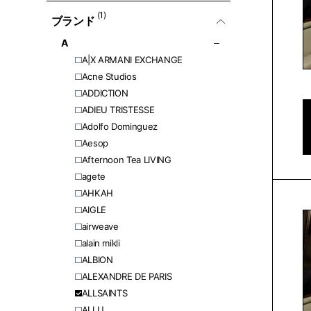
(1)
ブランド
A
A|X ARMANI EXCHANGE
Acne Studios
ADDICTION
ADIEU TRISTESSE
Adolfo Dominguez
Aesop
Afternoon Tea LIVING
agete
AHKAH
AIGLE
airweave
alain mikli
ALBION
ALEXANDRE DE PARIS
ALLSAINTS
ALLU