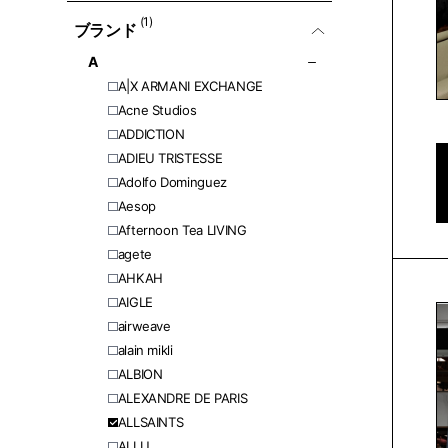
(1)
ブランド
A
A|X ARMANI EXCHANGE
Acne Studios
ADDICTION
ADIEU TRISTESSE
Adolfo Dominguez
Aesop
Afternoon Tea LIVING
agete
AHKAH
AIGLE
airweave
alain mikli
ALBION
ALEXANDRE DE PARIS
ALLSAINTS
ALLU