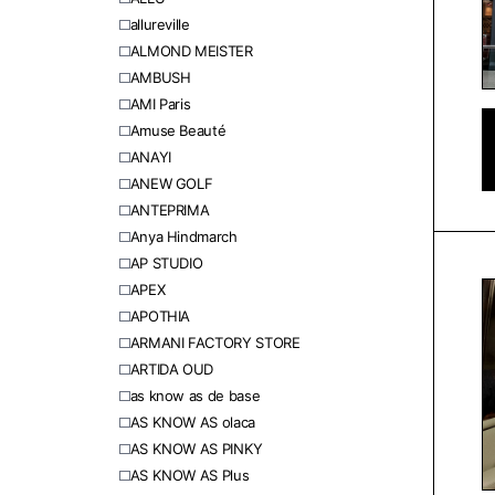
allureville
ALMOND MEISTER
AMBUSH
AMI Paris
Amuse Beauté
ANAYI
ANEW GOLF
ANTEPRIMA
Anya Hindmarch
AP STUDIO
APEX
APOTHIA
ARMANI FACTORY STORE
ARTIDA OUD
as know as de base
AS KNOW AS olaca
AS KNOW AS PINKY
AS KNOW AS Plus