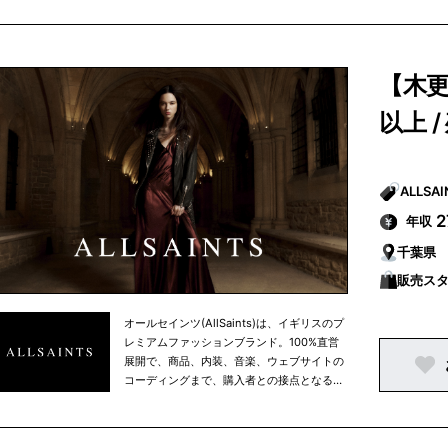
ントロールしている点が特徴。
【木更
以上 
年収
千葉県
販売ス
オールセインツ(AllSaints)は、イギリスのプ
レミアムファッションブランド。100%直営
展開で、商品、内装、音楽、ウェブサイトの
コーディングまで、購入者との接点となる場
所はすべてを自社でイメージや制作などをコ
ントロールしている点が特徴。