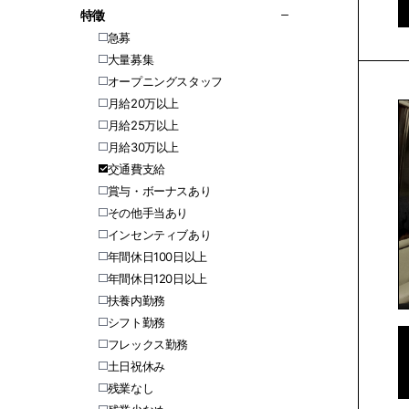
特徵
急募
大量募集
オープニングスタッフ
月給20万以上
月給25万以上
月給30万以上
交通費支給
賞与・ボーナスあり
その他手当あり
インセンティブあり
年間休日100日以上
年間休日120日以上
扶養内勤務
シフト勤務
フレックス勤務
土日祝休み
残業なし