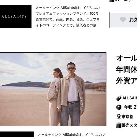
オールセインツ(AllSaints)は、イギリスの
プレミアムファッションブランド。100%
お
直営展開で、商品、内装、音楽、ウェブサ
イトのコーディングまで、購入者との接点
となる場所はすべてを自社でイメージや制
作などをコントロールしている点が特徴。
オール
年間休
外資
年収
東京都
販売ス
オールセインツ(AllSaints)は、イギリスのプ