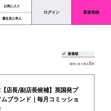
お気に入り
ログイン
新規登録
最近見た求人
新着順
8
条件に合う求人
件
【店長/副店長候補】英国発プ
アムブランド｜毎月コミッショ
給