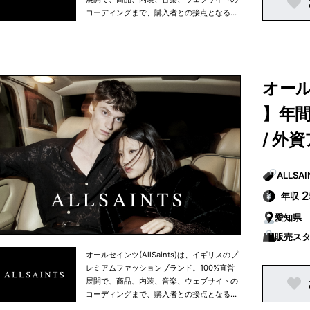
コーディングまで、購入者との接点となる場
所はすべてを自社でイメージや制作などをコ
ントロールしている点が特徴。
オール
】年間
/ 外
年収
愛知県
販売ス
オールセインツ(AllSaints)は、イギリスのプ
レミアムファッションブランド。100%直営
展開で、商品、内装、音楽、ウェブサイトの
コーディングまで、購入者との接点となる場
所はすべてを自社でイメージや制作などをコ