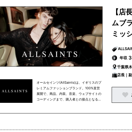
【店長
ムブ
ミッ
年収
千葉県
店長｜
オールセインツ(AllSaints)は、イギリスのプ
レミアムファッションブランド。100%直営
展開で、商品、内装、音楽、ウェブサイトの
コーディングまで、購入者との接点となる場
所はすべてを自社でイメージや制作などをコ
ントロールしている点が特徴。