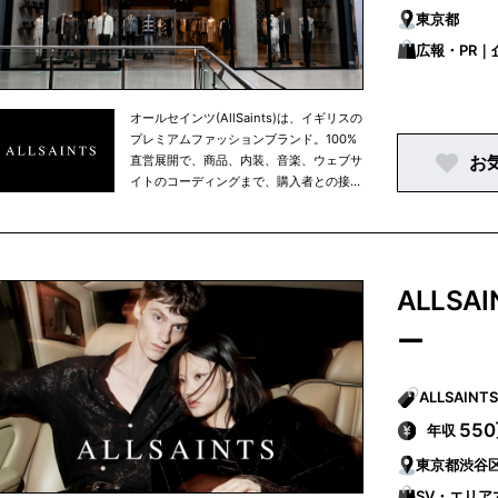
東京都
広報・PR
オールセインツ(AllSaints)は、イギリスの
プレミアムファッションブランド。100%
お
直営展開で、商品、内装、音楽、ウェブサ
イトのコーディングまで、購入者との接点
となる場所はすべてを自社でイメージや制
作などをコントロールしている点が特徴。
ALLS
ー
55
年収
東京都渋谷
SV・エリア