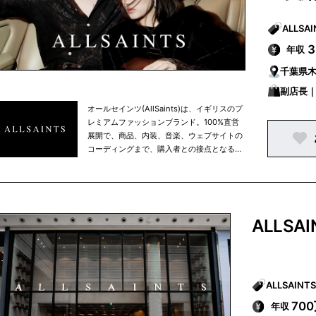
年収
千葉県木
副店長
オールセインツ(AllSaints)は、イギリスのプ
レミアムファッションブランド。100%直営
展開で、商品、内装、音楽、ウェブサイトの
コーディングまで、購入者との接点となる場
所はすべてを自社でイメージや制作などをコ
ントロールしている点が特徴。
ALLSAI
70
年収