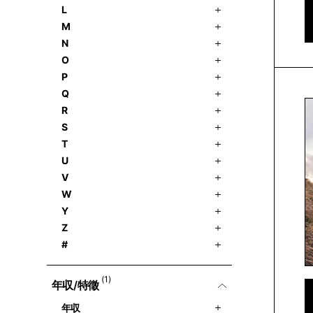
L
M
N
O
P
Q
R
S
T
U
V
W
Y
Z
#
(1)
年収/特徵
年収