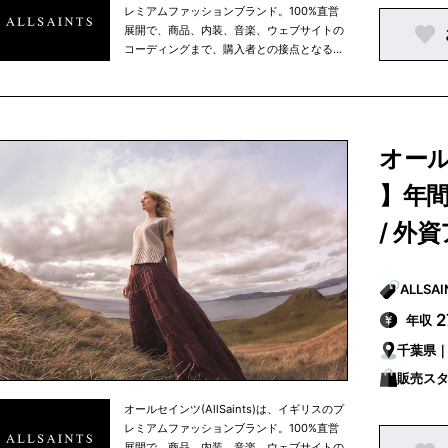
レミアムファッションブランド。100%直営
展開で、商品、内装、音楽、ウェブサイトの
コーディングまで、購入者との接点となる場
所はすべてを自社でイメージや制作などをコ
ントロールしている点が特徴。
オール
】年間
/ 外
年収
千葉県｜
販売ス
オールセインツ(AllSaints)は、イギリスのプ
レミアムファッションブランド。100%直営
展開で、商品、内装、音楽、ウェブサイトの