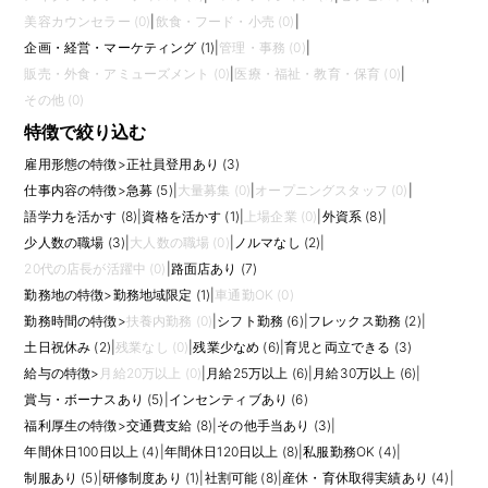
美容カウンセラー (0)
|
飲食・フード・小売 (0)
|
企画・経営・マーケティング (1)
|
管理・事務 (0)
|
販売・外食・アミューズメント (0)
|
医療・福祉・教育・保育 (0)
|
その他 (0)
特徴で絞り込む
雇用形態の特徴
>
正社員登用あり (3)
仕事内容の特徴
>
急募 (5)
|
大量募集 (0)
|
オープニングスタッフ (0)
|
語学力を活かす (8)
|
資格を活かす (1)
|
上場企業 (0)
|
外資系 (8)
|
少人数の職場 (3)
|
大人数の職場 (0)
|
ノルマなし (2)
|
20代の店長が活躍中 (0)
|
路面店あり (7)
勤務地の特徴
>
勤務地域限定 (1)
|
車通勤OK (0)
勤務時間の特徴
>
扶養内勤務 (0)
|
シフト勤務 (6)
|
フレックス勤務 (2)
|
土日祝休み (2)
|
残業なし (0)
|
残業少なめ (6)
|
育児と両立できる (3)
給与の特徴
>
月給20万以上 (0)
|
月給25万以上 (6)
|
月給30万以上 (6)
|
賞与・ボーナスあり (5)
|
インセンティブあり (6)
福利厚生の特徴
>
交通費支給 (8)
|
その他手当あり (3)
|
年間休日100日以上 (4)
|
年間休日120日以上 (8)
|
私服勤務OK (4)
|
制服あり (5)
|
研修制度あり (1)
|
社割可能 (8)
|
産休・育休取得実績あり (4)
|