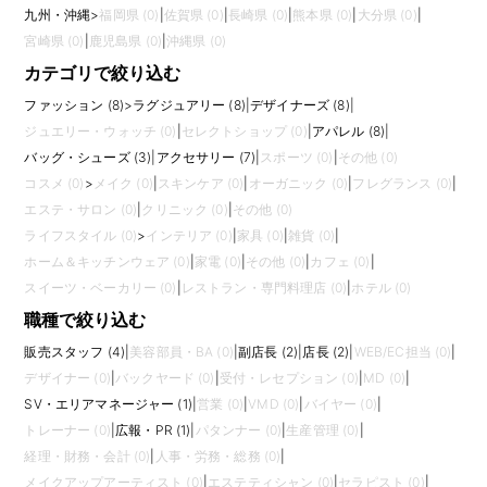
九州・沖縄
>
福岡県 (0)
|
佐賀県 (0)
|
長崎県 (0)
|
熊本県 (0)
|
大分県 (0)
|
宮崎県 (0)
|
鹿児島県 (0)
|
沖縄県 (0)
カテゴリで絞り込む
ファッション (8)
>
ラグジュアリー (8)
|
デザイナーズ (8)
|
ジュエリー・ウォッチ (0)
|
セレクトショップ (0)
|
アパレル (8)
|
バッグ・シューズ (3)
|
アクセサリー (7)
|
スポーツ (0)
|
その他 (0)
コスメ (0)
>
メイク (0)
|
スキンケア (0)
|
オーガニック (0)
|
フレグランス (0)
|
エステ・サロン (0)
|
クリニック (0)
|
その他 (0)
ライフスタイル (0)
>
インテリア (0)
|
家具 (0)
|
雑貨 (0)
|
ホーム＆キッチンウェア (0)
|
家電 (0)
|
その他 (0)
|
カフェ (0)
|
スイーツ・ベーカリー (0)
|
レストラン・専門料理店 (0)
|
ホテル (0)
職種で絞り込む
販売スタッフ (4)
|
美容部員・BA (0)
|
副店長 (2)
|
店長 (2)
|
WEB/EC担当 (0)
|
デザイナー (0)
|
バックヤード (0)
|
受付・レセプション (0)
|
MD (0)
|
SV・エリアマネージャー (1)
|
営業 (0)
|
VMD (0)
|
バイヤー (0)
|
トレーナー (0)
|
広報・PR (1)
|
パタンナー (0)
|
生産管理 (0)
|
経理・財務・会計 (0)
|
人事・労務・総務 (0)
|
メイクアップアーティスト (0)
|
エステティシャン (0)
|
セラピスト (0)
|