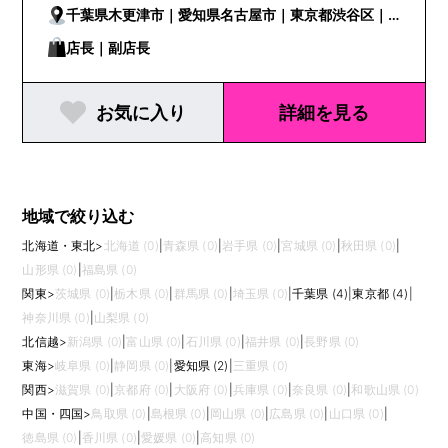
千葉県木更津市｜愛知県名古屋市｜東京都渋谷区｜
東京都新宿区
店長｜副店長
お気に入り
詳細を見る
地域で絞り込む
北海道・東北
>
北海道 (0)
|
青森県 (0)
|
岩手県 (0)
|
宮城県 (0)
|
秋田県 (0)
|
山形県 (0)
|
福島県 (0)
関東
>
茨城県 (0)
|
栃木県 (0)
|
群馬県 (0)
|
埼玉県 (0)
|
千葉県 (4)
|
東京都 (4)
|
神奈川県 (0)
|
山梨県 (0)
北信越
>
新潟県 (0)
|
富山県 (0)
|
石川県 (0)
|
福井県 (0)
|
長野県 (0)
東海
>
岐阜県 (0)
|
静岡県 (0)
|
愛知県 (2)
|
三重県 (0)
関西
>
滋賀県 (0)
|
京都府 (0)
|
大阪府 (0)
|
兵庫県 (0)
|
奈良県 (0)
|
和歌山県 (0)
中国・四国
>
鳥取県 (0)
|
島根県 (0)
|
岡山県 (0)
|
広島県 (0)
|
山口県 (0)
|
徳島県 (0)
|
香川県 (0)
|
愛媛県 (0)
|
高知県 (0)