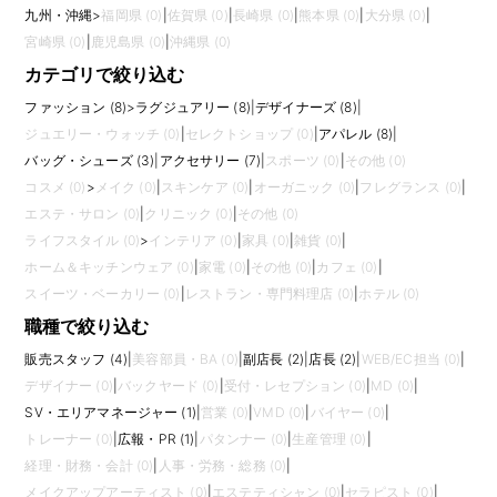
九州・沖縄
>
福岡県 (0)
|
佐賀県 (0)
|
長崎県 (0)
|
熊本県 (0)
|
大分県 (0)
|
宮崎県 (0)
|
鹿児島県 (0)
|
沖縄県 (0)
カテゴリで絞り込む
ファッション (8)
>
ラグジュアリー (8)
|
デザイナーズ (8)
|
ジュエリー・ウォッチ (0)
|
セレクトショップ (0)
|
アパレル (8)
|
バッグ・シューズ (3)
|
アクセサリー (7)
|
スポーツ (0)
|
その他 (0)
コスメ (0)
>
メイク (0)
|
スキンケア (0)
|
オーガニック (0)
|
フレグランス (0)
|
エステ・サロン (0)
|
クリニック (0)
|
その他 (0)
ライフスタイル (0)
>
インテリア (0)
|
家具 (0)
|
雑貨 (0)
|
ホーム＆キッチンウェア (0)
|
家電 (0)
|
その他 (0)
|
カフェ (0)
|
スイーツ・ベーカリー (0)
|
レストラン・専門料理店 (0)
|
ホテル (0)
職種で絞り込む
販売スタッフ (4)
|
美容部員・BA (0)
|
副店長 (2)
|
店長 (2)
|
WEB/EC担当 (0)
|
デザイナー (0)
|
バックヤード (0)
|
受付・レセプション (0)
|
MD (0)
|
SV・エリアマネージャー (1)
|
営業 (0)
|
VMD (0)
|
バイヤー (0)
|
トレーナー (0)
|
広報・PR (1)
|
パタンナー (0)
|
生産管理 (0)
|
経理・財務・会計 (0)
|
人事・労務・総務 (0)
|
メイクアップアーティスト (0)
|
エステティシャン (0)
|
セラピスト (0)
|