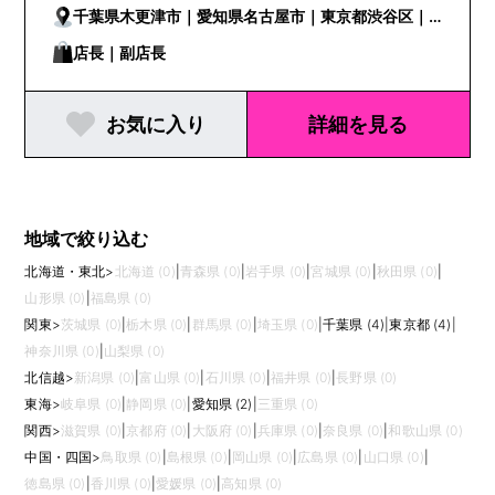
千葉県木更津市｜愛知県名古屋市｜東京都渋谷区｜
東京都新宿区
店長｜副店長
お気に入り
詳細を見る
地域で絞り込む
北海道・東北
>
北海道 (0)
|
青森県 (0)
|
岩手県 (0)
|
宮城県 (0)
|
秋田県 (0)
|
山形県 (0)
|
福島県 (0)
関東
>
茨城県 (0)
|
栃木県 (0)
|
群馬県 (0)
|
埼玉県 (0)
|
千葉県 (4)
|
東京都 (4)
|
神奈川県 (0)
|
山梨県 (0)
北信越
>
新潟県 (0)
|
富山県 (0)
|
石川県 (0)
|
福井県 (0)
|
長野県 (0)
東海
>
岐阜県 (0)
|
静岡県 (0)
|
愛知県 (2)
|
三重県 (0)
関西
>
滋賀県 (0)
|
京都府 (0)
|
大阪府 (0)
|
兵庫県 (0)
|
奈良県 (0)
|
和歌山県 (0)
中国・四国
>
鳥取県 (0)
|
島根県 (0)
|
岡山県 (0)
|
広島県 (0)
|
山口県 (0)
|
徳島県 (0)
|
香川県 (0)
|
愛媛県 (0)
|
高知県 (0)