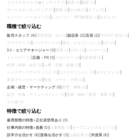
ライフスタイル (0)
>
インテリア (0)
|
家具 (0)
|
雑貨 (0)
|
ホーム＆キッチンウェア (0)
|
家電 (0)
|
その他 (0)
|
カフェ (0)
|
スイーツ・ベーカリー (0)
|
レストラン・専門料理店 (0)
|
ホテル (0)
職種で絞り込む
販売スタッフ (4)
|
美容部員・BA (0)
|
副店長 (2)
|
店長 (2)
|
WEB/EC担当 (0)
|
デザイナー (0)
|
バックヤード (0)
|
受付・レセプション (0)
|
MD (0)
|
SV・エリアマネージャー (1)
|
営業 (0)
|
VMD (0)
|
バイヤー (0)
|
トレーナー (0)
|
広報・PR (1)
|
パタンナー (0)
|
生産管理 (0)
|
経理・財務・会計 (0)
|
人事・労務・総務 (0)
|
メイクアップアーティスト (0)
|
エステティシャン (0)
|
セラピスト (0)
|
美容カウンセラー (0)
|
飲食・フード・小売 (0)
|
企画・経営・マーケティング (1)
|
管理・事務 (0)
|
販売・外食・アミューズメント (0)
|
医療・福祉・教育・保育 (0)
|
その他 (0)
特徴で絞り込む
雇用形態の特徴
>
正社員登用あり (3)
仕事内容の特徴
>
急募 (5)
|
大量募集 (0)
|
オープニングスタッフ (0)
|
語学力を活かす (8)
|
資格を活かす (1)
|
上場企業 (0)
|
外資系 (8)
|