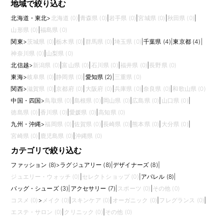
地域で絞り込む
北海道・東北
>
北海道 (0)
|
青森県 (0)
|
岩手県 (0)
|
宮城県 (0)
|
秋田県 (0)
|
山形県 (0)
|
福島県 (0)
関東
>
茨城県 (0)
|
栃木県 (0)
|
群馬県 (0)
|
埼玉県 (0)
|
千葉県 (4)
|
東京都 (4)
|
神奈川県 (0)
|
山梨県 (0)
北信越
>
新潟県 (0)
|
富山県 (0)
|
石川県 (0)
|
福井県 (0)
|
長野県 (0)
東海
>
岐阜県 (0)
|
静岡県 (0)
|
愛知県 (2)
|
三重県 (0)
関西
>
滋賀県 (0)
|
京都府 (0)
|
大阪府 (0)
|
兵庫県 (0)
|
奈良県 (0)
|
和歌山県 (0)
中国・四国
>
鳥取県 (0)
|
島根県 (0)
|
岡山県 (0)
|
広島県 (0)
|
山口県 (0)
|
徳島県 (0)
|
香川県 (0)
|
愛媛県 (0)
|
高知県 (0)
九州・沖縄
>
福岡県 (0)
|
佐賀県 (0)
|
長崎県 (0)
|
熊本県 (0)
|
大分県 (0)
|
宮崎県 (0)
|
鹿児島県 (0)
|
沖縄県 (0)
カテゴリで絞り込む
ファッション (8)
>
ラグジュアリー (8)
|
デザイナーズ (8)
|
ジュエリー・ウォッチ (0)
|
セレクトショップ (0)
|
アパレル (8)
|
バッグ・シューズ (3)
|
アクセサリー (7)
|
スポーツ (0)
|
その他 (0)
コスメ (0)
>
メイク (0)
|
スキンケア (0)
|
オーガニック (0)
|
フレグランス (0)
|
エステ・サロン (0)
|
クリニック (0)
|
その他 (0)