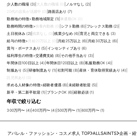
少人数の職場 (3)
|
大人数の職場 (0)
|
ノルマなし (2)
|
20代の店長が活躍中 (0)
|
路面店あり (7)
勤務地の特徴
>
勤務地域限定 (1)
|
車通勤OK (0)
勤務時間の特徴
>
扶養内勤務 (0)
|
シフト勤務 (6)
|
フレックス勤務 (2)
|
土日祝休み (2)
|
残業なし (0)
|
残業少なめ (6)
|
育児と両立できる (3)
給与の特徴
>
月給20万以上 (0)
|
月給25万以上 (6)
|
月給30万以上 (6)
|
賞与・ボーナスあり (5)
|
インセンティブあり (6)
福利厚生の特徴
>
交通費支給 (8)
|
その他手当あり (3)
|
年間休日100日以上 (4)
|
年間休日120日以上 (8)
|
私服勤務OK (4)
|
制服あり (5)
|
研修制度あり (1)
|
社割可能 (8)
|
産休・育休取得実績あり (4)
|
託児所あり (0)
求める人材像の特徴
>
経験者優遇 (8)
|
未経験者歓迎 (5)
|
新卒・第二新卒歓迎 (1)
|
ブランクOK (6)
|
経験必須 (1)
年収で絞り込む
300万円〜 (4)
|
400万円〜 (4)
|
500万円〜 (1)
|
600万円〜 (1)
アパレル・ファッション・コスメ求人 TOP
ALLSAINTS
企画・経