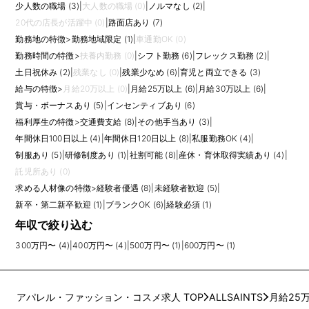
少人数の職場 (3)
|
大人数の職場 (0)
|
ノルマなし (2)
|
20代の店長が活躍中 (0)
|
路面店あり (7)
勤務地の特徴
>
勤務地域限定 (1)
|
車通勤OK (0)
勤務時間の特徴
>
扶養内勤務 (0)
|
シフト勤務 (6)
|
フレックス勤務 (2)
|
土日祝休み (2)
|
残業なし (0)
|
残業少なめ (6)
|
育児と両立できる (3)
給与の特徴
>
月給20万以上 (0)
|
月給25万以上 (6)
|
月給30万以上 (6)
|
賞与・ボーナスあり (5)
|
インセンティブあり (6)
福利厚生の特徴
>
交通費支給 (8)
|
その他手当あり (3)
|
年間休日100日以上 (4)
|
年間休日120日以上 (8)
|
私服勤務OK (4)
|
制服あり (5)
|
研修制度あり (1)
|
社割可能 (8)
|
産休・育休取得実績あり (4)
|
託児所あり (0)
求める人材像の特徴
>
経験者優遇 (8)
|
未経験者歓迎 (5)
|
新卒・第二新卒歓迎 (1)
|
ブランクOK (6)
|
経験必須 (1)
年収で絞り込む
300万円〜 (4)
|
400万円〜 (4)
|
500万円〜 (1)
|
600万円〜 (1)
アパレル・ファッション・コスメ求人 TOP
ALLSAINTS
月給25