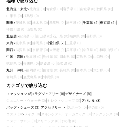
地域で絞り込む
北海道・東北
>
北海道 (0)
|
青森県 (0)
|
岩手県 (0)
|
宮城県 (0)
|
秋田県 (0)
|
山形県 (0)
|
福島県 (0)
関東
>
茨城県 (0)
|
栃木県 (0)
|
群馬県 (0)
|
埼玉県 (0)
|
千葉県 (4)
|
東京都 (4)
|
神奈川県 (0)
|
山梨県 (0)
北信越
>
新潟県 (0)
|
富山県 (0)
|
石川県 (0)
|
福井県 (0)
|
長野県 (0)
東海
>
岐阜県 (0)
|
静岡県 (0)
|
愛知県 (2)
|
三重県 (0)
関西
>
滋賀県 (0)
|
京都府 (0)
|
大阪府 (0)
|
兵庫県 (0)
|
奈良県 (0)
|
和歌山県 (0)
中国・四国
>
鳥取県 (0)
|
島根県 (0)
|
岡山県 (0)
|
広島県 (0)
|
山口県 (0)
|
徳島県 (0)
|
香川県 (0)
|
愛媛県 (0)
|
高知県 (0)
九州・沖縄
>
福岡県 (0)
|
佐賀県 (0)
|
長崎県 (0)
|
熊本県 (0)
|
大分県 (0)
|
宮崎県 (0)
|
鹿児島県 (0)
|
沖縄県 (0)
カテゴリで絞り込む
ファッション (8)
>
ラグジュアリー (8)
|
デザイナーズ (8)
|
ジュエリー・ウォッチ (0)
|
セレクトショップ (0)
|
アパレル (8)
|
バッグ・シューズ (3)
|
アクセサリー (7)
|
スポーツ (0)
|
その他 (0)
コスメ (0)
>
メイク (0)
|
スキンケア (0)
|
オーガニック (0)
|
フレグランス (0)
|
エステ・サロン (0)
|
クリニック (0)
|
その他 (0)