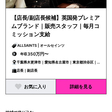
【店長/副店長候補】英国発プレミア
ムブランド｜販売スタッフ｜毎月コ
ミッション支給
ALLSAINTS | オールセインツ
350万円〜
年収
千葉県木更津市｜愛知県名古屋市｜東京都渋谷区｜
東京都新宿区
店長｜副店長
お気に入り
詳細を見る