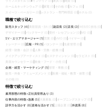
ライフスタイル (0)
>
インテリア (0)
|
家具 (0)
|
雑貨 (0)
|
ホーム＆キッチンウェア (0)
|
家電 (0)
|
その他 (0)
|
カフェ (0)
|
スイーツ・ベーカリー (0)
|
レストラン・専門料理店 (0)
|
ホテル (0)
職種で絞り込む
販売スタッフ (4)
|
美容部員・BA (0)
|
副店長 (2)
|
店長 (2)
|
WEB/EC担当 (0)
|
デザイナー (0)
|
バックヤード (0)
|
受付・レセプション (0)
|
MD (0)
|
SV・エリアマネージャー (1)
|
営業 (0)
|
VMD (0)
|
バイヤー (0)
|
トレーナー (0)
|
広報・PR (1)
|
パタンナー (0)
|
生産管理 (0)
|
経理・財務・会計 (0)
|
人事・労務・総務 (0)
|
メイクアップアーティスト (0)
|
エステティシャン (0)
|
セラピスト (0)
|
美容カウンセラー (0)
|
飲食・フード・小売 (0)
|
企画・経営・マーケティング (1)
|
管理・事務 (0)
|
販売・外食・アミューズメント (0)
|
医療・福祉・教育・保育 (0)
|
その他 (0)
特徴で絞り込む
雇用形態の特徴
>
正社員登用あり (3)
仕事内容の特徴
>
急募 (5)
|
大量募集 (0)
|
オープニングスタッフ (0)
|
語学力を活かす (8)
|
資格を活かす (1)
|
上場企業 (0)
|
外資系 (8)
|