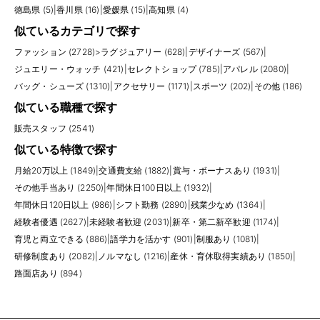
徳島県 (5)
|
香川県 (16)
|
愛媛県 (15)
|
高知県 (4)
似ているカテゴリで探す
ファッション (2728)
>
ラグジュアリー (628)
|
デザイナーズ (567)
|
ジュエリー・ウォッチ (421)
|
セレクトショップ (785)
|
アパレル (2080)
|
バッグ・シューズ (1310)
|
アクセサリー (1171)
|
スポーツ (202)
|
その他 (186)
似ている職種で探す
販売スタッフ (2541)
似ている特徴で探す
月給20万以上 (1849)
|
交通費支給 (1882)
|
賞与・ボーナスあり (1931)
|
その他手当あり (2250)
|
年間休日100日以上 (1932)
|
年間休日120日以上 (986)
|
シフト勤務 (2890)
|
残業少なめ (1364)
|
経験者優遇 (2627)
|
未経験者歓迎 (2031)
|
新卒・第二新卒歓迎 (1174)
|
育児と両立できる (886)
|
語学力を活かす (901)
|
制服あり (1081)
|
研修制度あり (2082)
|
ノルマなし (1216)
|
産休・育休取得実績あり (1850)
|
路面店あり (894)