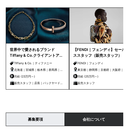
世界中で愛されるブランド
【FENDI｜フェンディ】セール
Tiffany & Co.クライアントアド
ススタッフ（販売スタッフ）
バイザー｜クライアントケアセ
Tiffany & Co.｜ティファニー
FENDI｜フェンディ
ンター
北海道｜宮城県｜栃木県｜群馬県｜埼
東京都｜静岡県｜京都府｜大阪府｜兵
玉県｜千葉県｜東京都｜神奈川県｜新
庫県
月給 (23万円～)
月給 (25万円～)
潟県｜石川県｜静岡県｜愛知県｜京都
販売スタッフ｜店長｜バックヤード｜
販売スタッフ
府｜大阪府｜兵庫県｜岡山県｜広島県
管理・事務
｜香川県｜福岡県｜熊本県｜鹿児島県
募集要項
会社について