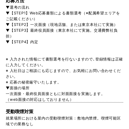
応募方法
▼選考の流れ
▼【STEP1】Web応募書類による書類選考（※配属希望エリアを
ご記載ください）
▼【STEP2】一次面接（現地店舗、または東京本社にて実施）
▼【STEP3】最終役員面接（東京本社にて実施。交通費弊社負
担）
▼【STEP4】内定
※ 入力された情報にて書類選考を行ないますので､登録情報は正確
に入力してください。
※ 入社日はご相談にも応じますので、お気軽にお問い合わせくだ
さい。
※ 応募の秘密厳守いたします。
▼面接の場所
一次面接・最終役員面接ともに対面面接を実施します。
（web面接の対応はしておりません）
受動喫煙対策
就業場所における屋内の受動喫煙対策：敷地内禁煙。喫煙可能区
域での業務なし