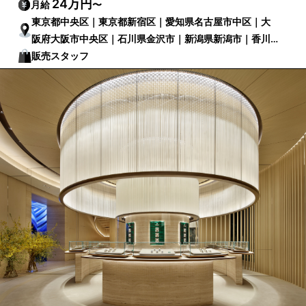
24万円
月給
〜
東京都中央区｜東京都新宿区｜愛知県名古屋市中区｜大
阪府大阪市中央区｜石川県金沢市｜新潟県新潟市｜香川
県高松市｜北海道札幌市中央区
販売スタッフ