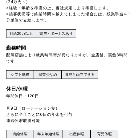
(24万円～)
※経験・年齢を考慮の上、当社規定により考慮します。
※接客状況等で終業時間を越えてしまった場合には、残業手当を1
分単位で支給します。
月給20万以上
賞与・ボーナスあり
勤務時間
配属店舗により就業時間帯が異なりますが、全店舗、実働8時間
です
シフト勤務
残業少なめ
育児と両立できる
休日/休暇
年間休日：120日
月9日（ローテーション制）
さらに半年ごとに6日の年休を付与
連続休暇取得可能
有給休暇
年末年始休暇
出産休暇
育児休暇