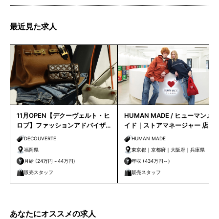
最近見た求人
11月OPEN【デクーヴェルト・ヒ
HUMAN MADE / ヒューマンメ
ロブ】ファッションアドバイザ
イド｜ストアマネージャー 店長
ー｜天神店
候補
DECOUVERTE
HUMAN MADE
福岡県
東京都｜京都府｜大阪府｜兵庫県
月給 (24万円～44万円)
年収 (434万円～)
販売スタッフ
販売スタッフ
あなたにオススメの求人