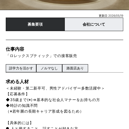
更新日 2026/05/19
募集要項
会社について
仕事内容
「ロレックスブティック」での接客販売
語学力を活かす
ノルマなし
路面店あり
求める人材
＜未経験・第二新卒可、男性アドバイザー多数活躍中＞
【応募条件】
◆35歳まで(※)⇒基本的な社会人マナーをお持ちの方
◆時計の知識不問
（※若年層の長期キャリア形成を図るため）
【具体的には】
● 人と接すること、話すことが好きな方