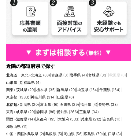
近隣の都道府県で探す
北海道・東北
>
北海道 (88)
|
青森県 (3)
|
岩手県 (4)
|
宮城県 (33)
|
秋田県 (0)
|
山形県 (1)
|
福島県 (4)
関東
>
茨城県 (20)
|
栃木県 (35)
|
群馬県 (20)
|
埼玉県 (154)
|
千葉県 (164)
|
東京都 (1383)
|
神奈川県 (314)
|
山梨県 (6)
北信越
>
新潟県 (20)
|
富山県 (16)
|
石川県 (29)
|
福井県 (4)
|
長野県 (38)
東海
>
岐阜県 (20)
|
静岡県 (86)
|
愛知県 (266)
|
三重県 (34)
関西
>
滋賀県 (14)
|
京都府 (195)
|
大阪府 (503)
|
兵庫県 (212)
|
奈良県 (11)
|
和歌山県 (11)
中国・四国
>
鳥取県 (2)
|
島根県 (5)
|
岡山県 (56)
|
広島県 (79)
|
山口県 (8)
|