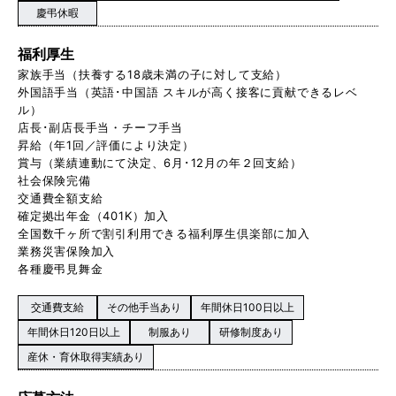
慶弔休暇
福利厚生
家族手当（扶養する18歳未満の子に対して支給）
外国語手当（英語･中国語 スキルが高く接客に貢献できるレベ
ル）
店長･副店長手当・チーフ手当
昇給（年1回／評価により決定）
賞与（業績連動にて決定、6月･12月の年２回支給）
社会保険完備
交通費全額支給
確定拠出年金（401K）加入
全国数千ヶ所で割引利用できる福利厚生倶楽部に加入
業務災害保険加入
各種慶弔見舞金
交通費支給
その他手当あり
年間休日100日以上
年間休日120日以上
制服あり
研修制度あり
産休・育休取得実績あり