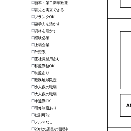
新卒・第二新卒歓迎
育児と両立できる
ブランクOK
語学力を活かす
資格を活かす
経験必須
上場企業
外資系
正社員登用あり
私服勤務OK
制服あり
勤務地域限定
少人数の職場
大人数の職場
車通勤OK
研修制度あり
社割可能
ノルマなし
20代の店長が活躍中