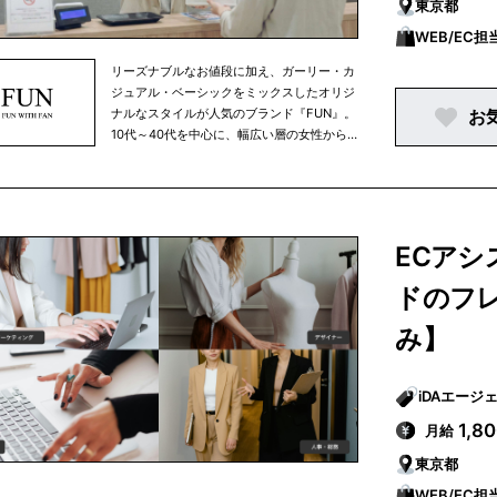
東京都
WEB/EC担
リーズナブルなお値段に加え、ガーリー・カ
ジュアル・ベーシックをミックスしたオリジ
ナルなスタイルが人気のブランド『FUN』。
お
10代～40代を中心に、幅広い層の女性から
たくさんのご支持をいただいております。現
在は全国各地で22店舗を展開。プチプラに丁
寧な接客を取り入れて他社との差別化を図
り、新規のお客様とリピーターを増やしなが
ら、毎年1～3店舗のペースで店舗数を拡大中
ECア
です。
ドのフ
み】
1,8
月給
東京都
WEB/EC担