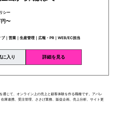
CI | ユリシー
万円〜
ブ｜営業｜生産管理｜広報・PR｜WEB/EC担当
気に入り
詳細を見る
などを通じて、オンライン上の売上と顧客体験を作る職種です。アパレ
、在庫連携、受注管理、ささげ業務、販促企画、売上分析、サイト更
場合もあれば、EC売上計画、広告運用、CRM、メール配信、SNS連
ン業界では、商品の魅力を写真、採寸、説明文、特集ページで伝える力