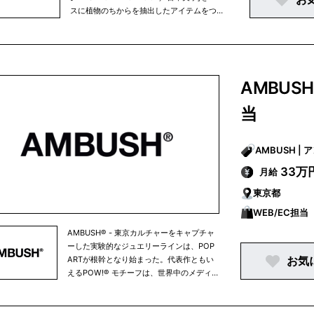
スに植物のちからを抽出したアイテムをつく
ります。和漢植物、西洋ハーブ、マクロビオ
ティックほか、世界中で活用されてきた植物
／ボタニカルズをデータベース化し、キレイ
植物の百科事典的ブランドを目指していま
す。
AMBUS
当
AM
33万
月給
東京都
WEB/EC担当
AMBUSH® - 東京カルチャーをキャプチャ
ーした実験的なジュエリーラインは、POP
お気
ARTが根幹となり始まった。代表作ともい
えるPOW!® モチーフは、世界中のメディ
アやアーティストから注目の的となる。ブ
ランドのコンセプトを更に表現するため
に、ジュエリーの「キャンバス」としてア