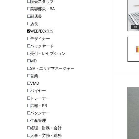
販売スタッフ
美容部員・BA
副店長
店長
WEB/EC担当
デザイナー
バックヤード
受付・レセプション
MD
SV・エリアマネージャー
営業
VMD
バイヤー
トレーナー
広報・PR
パタンナー
生産管理
経理・財務・会計
人事・労務・総務