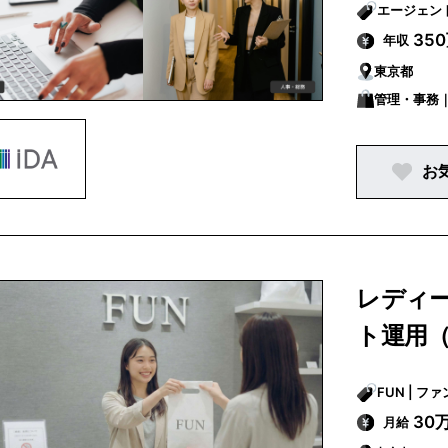
35
年収
東京都
管理・事務｜
お
レディー
ト運用
FUN | フ
30
月給