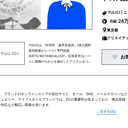
LONDONパンクムーブメントの衝撃、LAハ
リウッドのゴージャスな輝き……JUSTIN
YULI
DAVISは、CROWNを象徴として掲げ、それ
24
月給
らカルチャーの精神を受け継ぎながら、アー
トやロックとの共鳴による独創的な世界観で
東京都
人々を魅了してきました。毎シーズンのコレ
クションには、時代やジャンルを超えた永遠
クリエイティ
のメッセージが込められており、アートとモ
YULICIは、1978年「薬草堂薬局」/漢方調剤
ードの融合による比類なきクリエーション
薬局創業からつづく専門技術:
は、ファッションシーンからも厚い支持を集
[ARTS=BOTANICALOGY／百草美学]をベー
お
めています。
スに植物のちからを抽出したアイテムをつく
ります。和漢植物、西洋ハーブ、マクロビオ
ティックほか、世界中で活用されてきた植物
／ボタニカルズをデータベース化し、キレイ
植物の百科事典的ブランドを目指していま
す。
当は、ブランドのオンラインストアや自社サイト、モール、SNS、メールマガジン
ジュエリー、ライフスタイルブランドでは、ECの重要性が高まっており、商品登録
ー対応など幅広い業務を担います。
社によって大きく異なります。運用担当として商品ページ作成や出荷指示を中心に行う
、サイト改善、外部制作会社との進行管理まで担当する場合もあります。ファッショ
コスメ領域では、成分や使用方法、キャンペーン設計への理解も求められます。