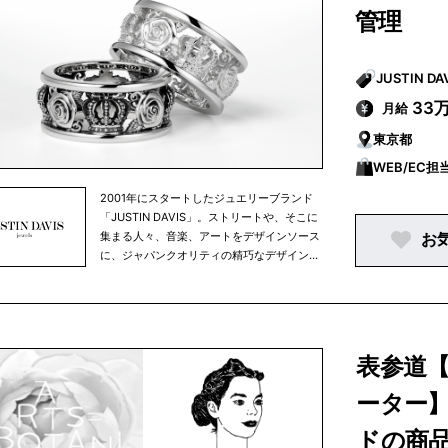
環境でブランドの精神を発信するスペース
中の企業です。
管理
として大きな注目を集めている。
33
月給
東京都
WEB/EC担
2001年にスタートしたジュエリーブランド
「JUSTIN DAVIS」。ストリートや、そこに
集まる人々、音楽、アートをデザインソース
お
に、ジャパンクオリティの精巧なデザインワ
ークを強みに作品を発表し、多くの人を魅了
しています。JUSTIN DAVISは単なるロッ
ク、単なるラグジュアリーではありません。
安易にできないデザイン性を秘め、ブランド
の持つオリジナリティと独創性を武器に、唯
表参道
一無二の世界観を確立しています。決して軸
をぶらすことなく、斬新で刺激的なコレクシ
ーター
ョンを展開。ブランドを象徴するCROWN
は、今もなお多くの人々に愛され続けていま
ドの商
す。 NEW YORKポップアートの刺激、