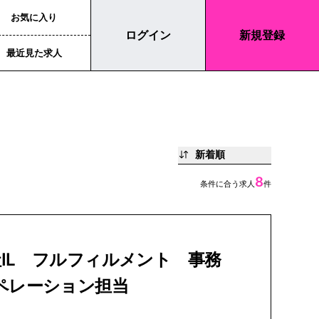
お気に入り
ログイン
新規登録
最近見た求人
新着順
8
条件に合う求人
件
IL フルフィルメント 事務
ペレーション担当