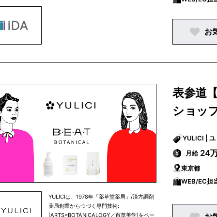
お
表参道
ショッ
YULI
24
月給
東京都
WEB/EC
YULICIは、1978年「薬草堂薬局」/漢方調剤
薬局創業からつづく専門技術:
[ARTS=BOTANICALOGY／百草美学]をベー
お