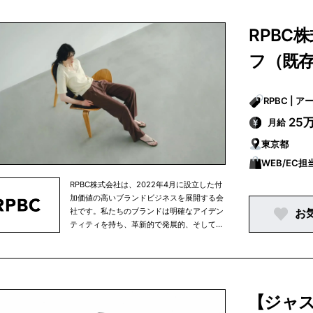
パレルを加え、ユニセックスなコレクショ
ンのデザインへと進化を遂げていった。
RPBC
2015年にはパリで初の展示会を開催し、そ
の後世界のファッションビジネスを中心と
フ（既
するオンラインニュースサイト“Business
of Fashion (BOF)”が発表する「ファッショ
ン界を変える世界の500人」に
RPB
VERBAL&YOONの2人が2015年度、2016
年度と2017年度、3年連続精選した。2017
25
月給
年にはモエ ヘネシー・ルイ ヴィトングルー
東京都
プ（＝以下LVMH）が、若手デザイナーの
育成・支援を目的としたファッションコン
WEB/EC担
テスト「LVMH PRIZE」にてAMBUSH®は
トップ8のファイナリストに選ばれた。
RPBC株式会社は、2022年4月に設立した付
AMBUSH®のユニークな技術で造られた唯
加価値の高いブランドビジネスを展開する会
一無二のスタイルは、各界のインフルエン
社です。私たちのブランドは明確なアイデン
お
サーにも絶大の指示を受け、Louis Vuitton
ティティを持ち、革新的で発展的、そしてデ
(Kim Jones)、sacai、UNDERCOVER、
ィテールに強いこだわりを持っています。フ
Off-White、SHU UEMURAといったクリエ
ァッションブランド「ENCIRCLE」の立ち上
イター達の依頼やコラボレーションを実現
げから始まり、2023年6月にはインナーブラ
させた。2016年9月2日には東京にてブラン
ンド「misora」をローンチ。今後は卸売先の
ト初となるショップを東京にオープンし、
拡大やメンズファッションの展開、海外進出
【ジャス
デザインスタジオを含むクリエイティブな
など更なる事業拡大をしていく予定の急成長