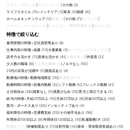
エステ・サロン (0)
|
クリニック (0)
|
その他 (2)
ライフスタイル (11)
>
インテリア (1)
|
家具 (1)
|
雑貨 (4)
|
ホーム＆キッチンウェア (1)
|
家電 (0)
|
その他 (7)
|
カフェ (0)
|
スイーツ・ベーカリー (0)
|
レストラン・専門料理店 (0)
|
ホテル (0)
特徴で絞り込む
雇用形態の特徴
>
正社員登用あり (8)
仕事内容の特徴
>
急募 (11)
|
大量募集 (1)
|
オープニングスタッフ (0)
|
語学力を活かす (7)
|
資格を活かす (4)
|
上場企業 (0)
|
外資系 (2)
|
少人数の職場 (6)
|
大人数の職場 (0)
|
ノルマなし (10)
|
20代の店長が活躍中 (1)
|
路面店あり (4)
勤務地の特徴
>
勤務地域限定 (15)
|
車通勤OK (0)
勤務時間の特徴
>
扶養内勤務 (3)
|
シフト勤務 (5)
|
フレックス勤務 (4)
|
土日祝休み (26)
|
残業なし (1)
|
残業少なめ (10)
|
育児と両立できる (3)
給与の特徴
>
月給20万以上 (15)
|
月給25万以上 (8)
|
月給30万以上 (10)
|
賞与・ボーナスあり (20)
|
インセンティブあり (4)
福利厚生の特徴
>
交通費支給 (25)
|
その他手当あり (16)
|
年間休日100日以上 (9)
|
年間休日120日以上 (10)
|
私服勤務OK (20)
|
制服あり (0)
|
研修制度あり (7)
|
社割可能 (14)
|
産休・育休取得実績あり (10)