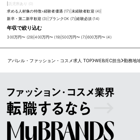
|
託児所あり (0)
求める人材像の特徴
>
経験者優遇 (17)
|
未経験者歓迎 (4)
|
新卒・第二新卒歓迎 (3)
|
ブランクOK (7)
|
経験必須 (14)
年収で絞り込む
300万円〜 (29)
|
400万円〜 (19)
|
500万円〜 (7)
|
600万円〜 (4)
アパレル・ファッション・コスメ求人 TOP
WEB/EC担当
勤務地