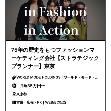
75年の歴史をもつファッションマ
ーケティング会社【ストラテジック
プランナー】東京
WORLD MODE HOLDINGS | ワールド・モード・ホ
ールディングス
35万円〜
月給
東京都
営業｜広報・PR｜WEB/EC担当