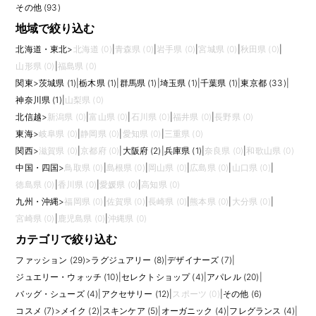
応募前には、担当するチャネル、自社ECとモールの比率、撮影や画像加工
その他 (93)
の有無、物流やCSまで含むか、マーケティング担当との役割分担を確認し
地域で絞り込む
ましょう。売上責任の有無、リモート勤務可否、繁忙期の作業量も重要で
す。オンラインでブランドの魅力を伝え、数字を見ながら改善することが
北海道・東北
>
北海道 (0)
|
青森県 (0)
|
岩手県 (0)
|
宮城県 (0)
|
秋田県 (0)
|
好きな方に向いています。販売職から本部職へキャリアを広げたい方にも
山形県 (0)
|
福島県 (0)
挑戦しやすい職種です。
関東
>
茨城県 (1)
|
栃木県 (1)
|
群馬県 (1)
|
埼玉県 (1)
|
千葉県 (1)
|
東京都 (33)
|
応募書類では、担当したECサイト、商品登録数、売上改善、メルマガや
SNS施策、サイト更新、分析レポートなどを具体的に記載すると、実務範
神奈川県 (1)
|
山梨県 (0)
囲が伝わりやすくなります。 また、求人ごとに求められる経験や裁量は異
北信越
>
新潟県 (0)
|
富山県 (0)
|
石川県 (0)
|
福井県 (0)
|
長野県 (0)
なるため、仕事内容、評価軸、研修、将来のキャリアパス、チーム体制ま
東海
>
岐阜県 (0)
|
静岡県 (0)
|
愛知県 (0)
|
三重県 (0)
で確認して比較しましょう。
関西
>
滋賀県 (0)
|
京都府 (0)
|
大阪府 (2)
|
兵庫県 (1)
|
奈良県 (0)
|
和歌山県 (0)
中国・四国
>
鳥取県 (0)
|
島根県 (0)
|
岡山県 (0)
|
広島県 (0)
|
山口県 (0)
|
徳島県 (0)
|
香川県 (0)
|
愛媛県 (0)
|
高知県 (0)
九州・沖縄
>
福岡県 (0)
|
佐賀県 (0)
|
長崎県 (0)
|
熊本県 (0)
|
大分県 (0)
|
宮崎県 (0)
|
鹿児島県 (0)
|
沖縄県 (0)
カテゴリで絞り込む
ファッション (29)
>
ラグジュアリー (8)
|
デザイナーズ (7)
|
ジュエリー・ウォッチ (10)
|
セレクトショップ (4)
|
アパレル (20)
|
バッグ・シューズ (4)
|
アクセサリー (12)
|
スポーツ (0)
|
その他 (6)
コスメ (7)
>
メイク (2)
|
スキンケア (5)
|
オーガニック (4)
|
フレグランス (4)
|