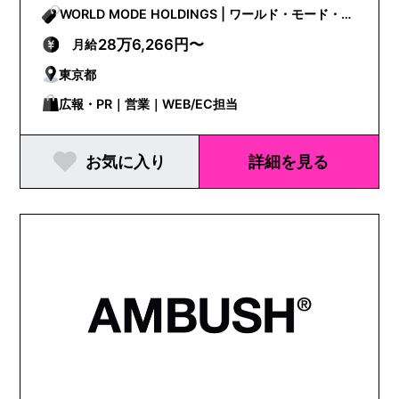
WORLD MODE HOLDINGS | ワールド・モード・ホ
ールディングス
28万6,266円〜
月給
東京都
広報・PR｜営業｜WEB/EC担当
お気に入り
詳細を見る