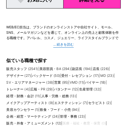
WEB/EC担当は、ブランドのオンラインストアや自社サイト、モール、
SNS、メールマガジンなどを通じて、オンライン上の売上と顧客体験を作
る職種です。アパレル、コスメ、ジュエリー、ライフスタイルブランドで
は、ECの重要性が高まっており、商品登録、在庫連携、受注管理、ささげ
業務、販促企画、売上分析、サイト更新、カスタマー対応など幅広い業務
を担います。
業務内容は会社によって大きく異なります。運用担当として商品ページ作
似ている職種で探す
成や出荷指示を中心に行う場合もあれば、EC売上計画、広告運用、
販売スタッフ (2541)
|
美容部員・BA (294)
|
副店長 (194)
|
店長 (226)
|
CRM、メール配信、SNS連携、LP制作、サイト改善、外部制作会社との
進行管理まで担当する場合もあります。ファッション業界では、商品の魅
デザイナー (27)
|
バックヤード (50)
|
受付・レセプション (17)
|
MD (23)
|
力を写真、採寸、説明文、特集ページで伝える力が重要です。コスメ領域
SV・エリアマネージャー (38)
|
営業 (95)
|
VMD (11)
|
バイヤー (18)
|
では、成分や使用方法、キャンペーン設計への理解も求められます。
トレーナー (4)
|
広報・PR (29)
|
パタンナー (12)
|
生産管理 (32)
|
経理・財務・会計 (11)
|
人事・労務・総務 (13)
|
求人では、EC運用経験、楽天・ZOZOTOWN・Amazonなどモール運用経
験、自社ECの管理画面操作、Excelでの売上分析、Photoshopや
メイクアップアーティスト (9)
|
エステティシャン (7)
|
セラピスト (2)
|
Illustrator、HTMLやCMSの基礎、広告やメルマガ運用経験が評価されま
美容カウンセラー (1)
|
飲食・フード・小売 (94)
|
す。販売経験者の場合、商品理解や顧客視点をECページ改善に活かせるこ
企画・経営・マーケティング (24)
|
管理・事務 (23)
|
とがあります。
販売・外食・アミューズメント (12)
|
医療・福祉・教育・保育 (0)
|