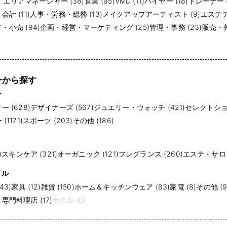
・エリアマネージャー (38)
営業 (95)
VMD (11)
バイヤー (18)
トレーナー (
計 (11)
人事・労務・総務 (13)
メイクアップアーティスト (9)
エステテ
小売 (94)
企画・経営・マーケティング (25)
管理・事務 (23)
販売・外
ーから探す
ン
 (628)
デザイナーズ (567)
ジュエリー・ウォッチ (421)
セレクトショッ
1171)
スポーツ (203)
その他 (186)
)
スキンケア (321)
オーガニック (121)
フレグランス (260)
エステ・サロン 
イル
43)
家具 (12)
雑貨 (150)
ホーム＆キッチンウェア (83)
家電 (8)
その他 (9
門料理店 (17)
ホテル (0)