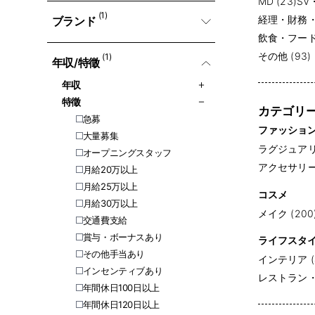
MD (23)
SV
(1)
経理・財務・会
ブランド
飲食・フード・
その他 (93)
(1)
年収/特徵
年収
特徵
カテゴリ
急募
ファッショ
大量募集
ラグジュアリー
オープニングスタッフ
アクセサリー (
月給20万以上
月給25万以上
コスメ
月給30万以上
メイク (200
交通費支給
賞与・ボーナスあり
ライフスタ
その他手当あり
インテリア (
インセンティブあり
レストラン・専
年間休日100日以上
年間休日120日以上