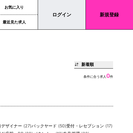
お気に入り
ログイン
新規登録
最近見た求人
新着順
0
条件に合う求人
件
)
デザイナー (27)
バックヤード (50)
受付・レセプション (17)