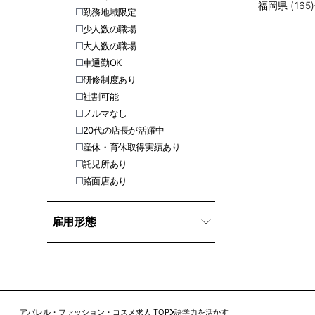
福岡県 (165)
勤務地域限定
少人数の職場
大人数の職場
車通勤OK
研修制度あり
社割可能
ノルマなし
20代の店長が活躍中
産休・育休取得実績あり
託児所あり
路面店あり
雇用形態
アパレル・ファッション・コスメ求人 TOP
語学力を活かす