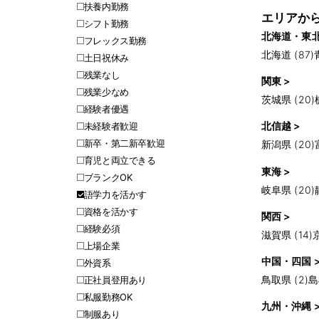
扶養内勤務
エリアか
シフト勤務
北海道・東北
フレックス勤務
北海道 (87)
土日祝休み
残業なし
関東 >
残業少なめ
茨城県 (20)
経験者優遇
北信越 >
未経験者歓迎
新卒・第二新卒歓迎
新潟県 (20)
育児と両立できる
東海 >
ブランクOK
岐阜県 (20)
語学力を活かす
資格を活かす
関西 >
経験必須
滋賀県 (14)
上場企業
中国・四国 
外資系
鳥取県 (2)
島
正社員登用あり
私服勤務OK
九州・沖縄 
制服あり