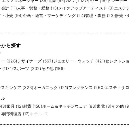
・エリアマネージャー (38)
営業 (95)
VMD (11)
バイヤー (18)
トレーナー (
計 (11)
人事・労務・総務 (13)
メイクアップアーティスト (9)
エステテ
小売 (94)
企画・経営・マーケティング (24)
管理・事務 (23)
販売・外
ーから探す
ン
 (628)
デザイナーズ (567)
ジュエリー・ウォッチ (421)
セレクトショッ
1171)
スポーツ (202)
その他 (186)
)
スキンケア (323)
オーガニック (121)
フレグランス (260)
エステ・サロン
イル
43)
家具 (12)
雑貨 (150)
ホーム＆キッチンウェア (83)
家電 (8)
その他 (9
門料理店 (17)
ホテル (0)