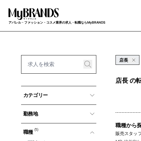
アパレル・ファッション・コスメ業界の求人・転職ならMyBRANDS
店長
店長 の
カテゴリー
勤務地
職種から
(1)
職種
販売スタッフ 