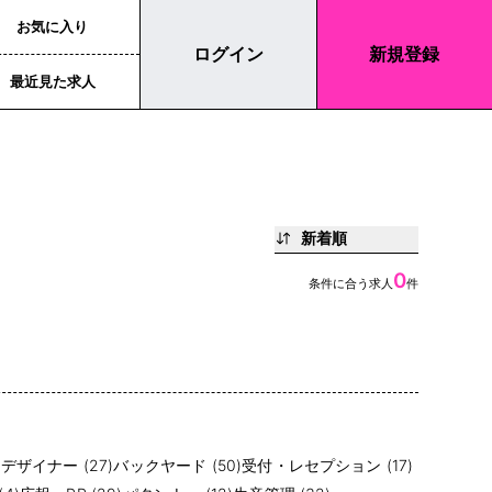
お気に入り
ログイン
新規登録
最近見た求人
新着順
0
条件に合う求人
件
)
デザイナー (27)
バックヤード (50)
受付・レセプション (17)