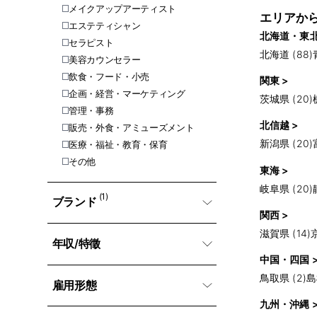
メイクアップアーティスト
エリアか
エステティシャン
北海道・東北
セラピスト
北海道 (88)
美容カウンセラー
飲食・フード・小売
関東 >
企画・経営・マーケティング
茨城県 (20)
管理・事務
北信越 >
販売・外食・アミューズメント
新潟県 (20)
医療・福祉・教育・保育
その他
東海 >
岐阜県 (20)
(1)
ブランド
関西 >
滋賀県 (14)
年収/特徵
中国・四国 
鳥取県 (2)
島
雇用形態
九州・沖縄 