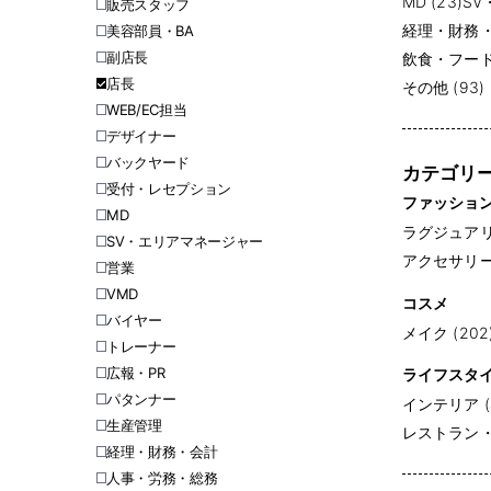
MD (23)
SV
販売スタッフ
経理・財務・会
美容部員・BA
副店長
飲食・フード・
店長
その他 (93)
WEB/EC担当
デザイナー
バックヤード
カテゴリ
受付・レセプション
ファッショ
MD
ラグジュアリー
SV・エリアマネージャー
アクセサリー (
営業
VMD
コスメ
バイヤー
メイク (202
トレーナー
広報・PR
ライフスタ
パタンナー
インテリア (
生産管理
レストラン・専
経理・財務・会計
人事・労務・総務