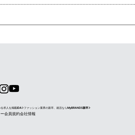
ゆる求人を掲載
iDA
ファッション業界の新卒、就活なら
MyBRANDS新卒
シー
会員規約
会社情報