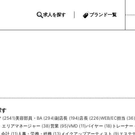
求人を探す
ブランド一覧
探す
(2541)
美容部員・BA (294)
副店長 (194)
店長 (226)
WEB/EC担当 (36
・エリアマネージャー (38)
営業 (95)
VMD (11)
バイヤー (18)
トレーナー (
計 (11)
人事・労務・総務 (13)
メイクアップアーティスト (9)
エステテ