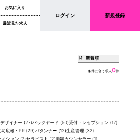
お気に入り
ログイン
新規登録
最近見た求人
新着順
0
条件に合う求人
件
)
デザイナー (27)
バックヤード (50)
受付・レセプション (17)
4)
広報・PR (29)
パタンナー (12)
生産管理 (32)
ィシャン (7)
セラピスト (2)
美容カウンセラー (1)