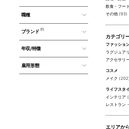
飲食・フード・
その他 (93)
職種
(1)
ブランド
カテゴリ
ファッショ
年収/特徵
ラグジュアリー
アクセサリー (
雇用形態
コスメ
メイク (202
ライフスタ
インテリア (
レストラン・専
エリアか