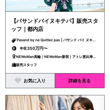
【パサンドバイヌキテパ】販売スタ
ッフ｜都内店
Pasand by ne Quittez pas | パサンド バイ ヌキテ
パ
350万円〜
年収
NEWoMan高輪｜NEWoMan新宿｜アトレ恵比寿｜
ルミネ有楽町
販売スタッフ
お気に入り
詳細を見る