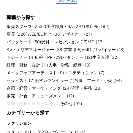
に関わる幅広い業務を担当します。
アパレル販売では、素材やサイズ感、着用シーン、手持ちの服との合わせ
方を踏まえたスタイリング提案が重要です。ブランドの世界観を理解した
職種から探す
うえで、お客様の好みや悩みに合わせて商品を案内する力が求められま
販売スタッフ (2537)
美容部員・BA (294)
副店長 (194)
す。単に商品を売るだけでなく、「またこの人に相談したい」と思っても
らえる関係づくりが成果につながります。
店長 (226)
WEB/EC担当 (36)
デザイナー (27)
バックヤード (50)
受付・レセプション (17)
MD (23)
未経験から挑戦できる求人もありますが、接客経験、百貨店・商業施設で
SV・エリアマネージャー (38)
営業 (95)
VMD (11)
バイヤー (18)
の勤務経験、語学力、ラグジュアリー商材への理解があると選択肢は広が
ります。正社員、契約社員、アルバイト、派遣など雇用形態も幅広いた
トレーナー (4)
広報・PR (29)
パタンナー (12)
生産管理 (32)
め、給与、インセンティブ、シフト、休日、制服・社員割引制度、個人ノ
経理・財務・会計 (11)
人事・労務・総務 (13)
ルマの有無を確認して比較するとよいでしょう。
メイクアップアーティスト (9)
エステティシャン (7)
応募前には、扱う商材の価格帯、来店客層、勤務する館や店舗の忙しさ、
個人売上とチーム売上のどちらを重視するかも確認しておくと安心です。
セラピスト (2)
美容カウンセラー (1)
飲食・フード・小売 (94)
同じ販売職でも、セレクトショップ、百貨店ラグジュアリー、アウトレッ
企画・経営・マーケティング (24)
管理・事務 (23)
ト、コスメカウンター、ジュエリー店では接客スタイルが大きく変わりま
す。自分が得意な接客の距離感とブランドの接客方針が合うかを見極める
販売・外食・アミューズメント (12)
ことが、長く働くうえで大切です。
医療・福祉・教育・保育 (0)
その他 (92)
カテゴリーから探す
販売スタッフの経験は、店長、副店長、エリアマネージャー、VMD、トレ
ーナー、PR、MD、バイヤーなどへのキャリアにもつながります。ブラン
ファッション
ドの最前線でお客様の反応を直接知る仕事だからこそ、ファッション・コ
スメ業界で長くキャリアを作りたい方にとって重要な入口になります。
ラグジュアリー (627)
デザイナーズ (564)