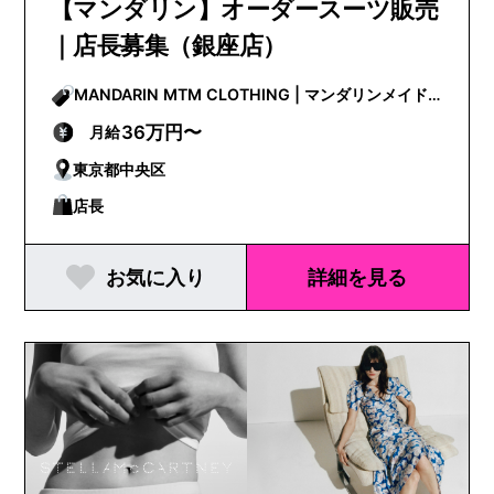
【マンダリン】オーダースーツ販売
｜店長募集（銀座店）
MANDARIN MTM CLOTHING | マンダリンメイド
トゥメジャークロージング
36万円〜
月給
東京都中央区
店長
お気に入り
詳細を見る