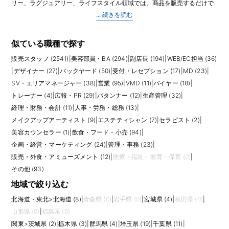
リー、ラグジュアリー、ライフスタイル領域では、商品を販売するだけで
なく、ブランドの世界観を店頭で表現し、チーム全体でお客様に選ばれる
店舗を作る役割を担います。日々の接客販売に加え、売上計画、KPI管理、
シフト作成、スタッフ育成、館や本部との連携、イベント対応など業務範
囲は広いです。
似ている職種で探す
販売スタッフ (2541)
|
美容部員・BA (294)
|
副店長 (194)
|
WEB/EC担当 (36)
店長には、現場での販売力とマネジメント力の両方が求められます。売上
が伸び悩む時期には、売れ筋や在庫、客層、スタッフの接客状況を見なが
|
デザイナー (27)
|
バックヤード (50)
|
受付・レセプション (17)
|
MD (23)
|
ら改善策を考えます。繁忙期や新店オープンでは、限られた時間で売場を
SV・エリアマネージャー (38)
|
営業 (95)
|
VMD (11)
|
バイヤー (18)
|
整え、スタッフが動きやすい状態を作る判断力も必要です。ラグジュアリ
トレーナー (4)
|
広報・PR (29)
|
パタンナー (12)
|
生産管理 (32)
|
ーブランドでは顧客管理やVIP対応、コスメではカウンセリング品質やイベ
経理・財務・会計 (11)
|
人事・労務・総務 (13)
|
ント運営も重視されます。
メイクアップアーティスト (9)
|
エステティシャン (7)
|
セラピスト (2)
|
応募前には、店長の裁量と責任範囲を具体的に確認しましょう。売上予
美容カウンセラー (1)
|
飲食・フード・小売 (94)
|
算、人員配置、採用、評価、在庫調整、VMD、本部レポートまで担当する
企画・経営・マーケティング (24)
|
管理・事務 (23)
|
場合もあれば、販売責任者として現場運営が中心の場合もあります。店舗
販売・外食・アミューズメント (12)
|
医療・福祉・教育・保育 (0)
|
規模、スタッフ人数、館の営業時間、休日取得、残業の発生しやすい時期
も働き方に影響します。
その他 (93)
地域で絞り込む
求人を比較する際は、給与や役職手当だけでなく、インセンティブ、評価
制度、研修、キャリアパス、SVや本部職への昇格実績を見ておくとよいで
北海道・東北
>
北海道 (8)
|
青森県 (0)
|
岩手県 (0)
|
宮城県 (4)
|
秋田県 (0)
|
しょう。店長経験は、エリアマネージャー、トレーナー、営業、VMD、採
山形県 (0)
|
福島県 (0)
用、店舗開発などへ広げやすい経験です。現場でブランドを成長させ、チ
関東
>
茨城県 (2)
|
栃木県 (3)
|
群馬県 (4)
|
埼玉県 (19)
|
千葉県 (11)
|
ームで成果を出したい方に向いています。