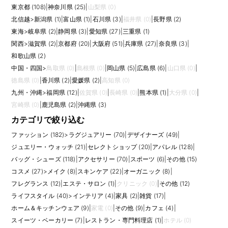
応募時には、売上予算の達成率、スタッフ人数、育成したメンバー、顧客
東京都 (108)
|
神奈川県 (25)
|
山梨県 (0)
づくり、在庫消化、館イベントでの実績などを数字やエピソードで整理し
北信越
>
新潟県 (1)
|
富山県 (1)
|
石川県 (3)
|
福井県 (0)
|
長野県 (2)
ておくと、店舗責任者としての経験が伝わりやすくなります。 また、求人
東海
>
岐阜県 (2)
|
静岡県 (3)
|
愛知県 (27)
|
三重県 (1)
ごとに求められる経験や裁量は異なるため、仕事内容、評価軸、研修、将
関西
>
滋賀県 (2)
|
京都府 (20)
|
大阪府 (51)
|
兵庫県 (27)
|
奈良県 (3)
|
来のキャリアパス、チーム体制まで確認して比較しましょう。
和歌山県 (2)
中国・四国
>
鳥取県 (0)
|
島根県 (0)
|
岡山県 (5)
|
広島県 (6)
|
山口県 (0)
|
徳島県 (0)
|
香川県 (2)
|
愛媛県 (2)
|
高知県 (0)
九州・沖縄
>
福岡県 (12)
|
佐賀県 (0)
|
長崎県 (0)
|
熊本県 (1)
|
大分県 (0)
|
宮崎県 (0)
|
鹿児島県 (2)
|
沖縄県 (3)
カテゴリで絞り込む
ファッション (182)
>
ラグジュアリー (70)
|
デザイナーズ (49)
|
ジュエリー・ウォッチ (21)
|
セレクトショップ (20)
|
アパレル (128)
|
バッグ・シューズ (118)
|
アクセサリー (70)
|
スポーツ (6)
|
その他 (15)
コスメ (27)
>
メイク (8)
|
スキンケア (22)
|
オーガニック (8)
|
フレグランス (12)
|
エステ・サロン (1)
|
クリニック (0)
|
その他 (12)
ライフスタイル (40)
>
インテリア (4)
|
家具 (2)
|
雑貨 (17)
|
ホーム＆キッチンウェア (9)
|
家電 (0)
|
その他 (9)
|
カフェ (4)
|
スイーツ・ベーカリー (7)
|
レストラン・専門料理店 (1)
|
ホテル (0)