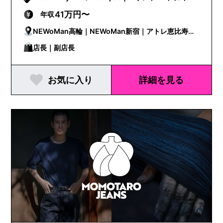
パ
41万円〜
年収
NEWoMan高輪｜NEWoMan新宿｜アトレ恵比寿｜
ルミネ有楽町
店長｜副店長
お気に入り
詳細を見る