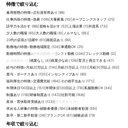
特徴で絞り込む
雇用形態の特徴
>
正社員登用あり (98)
仕事内容の特徴
>
急募 (106)
|
大量募集 (10)
|
オープニングスタッフ (21)
|
語学力を活かす (98)
|
資格を活かす (52)
|
上場企業 (1)
|
外資系 (73)
|
少人数の職場 (65)
|
大人数の職場 (6)
|
ノルマなし (95)
|
20代の店長が活躍中 (61)
|
路面店あり (90)
勤務地の特徴
>
勤務地域限定 (124)
|
車通勤OK (25)
勤務時間の特徴
>
扶養内勤務 (0)
|
シフト勤務 (204)
|
フレックス勤務 (2)
|
土日祝休み (0)
|
残業なし (4)
|
残業少なめ (126)
|
育児と両立できる (47)
給与の特徴
>
月給20万以上 (114)
|
月給25万以上 (132)
|
月給30万以上 (95)
|
賞与・ボーナスあり (125)
|
インセンティブあり (90)
福利厚生の特徴
>
交通費支給 (164)
|
その他手当あり (171)
|
年間休日100日以上 (151)
|
年間休日120日以上 (78)
|
私服勤務OK (34)
|
制服あり (118)
|
研修制度あり (143)
|
社割可能 (168)
|
産休・育休取得実績あり (123)
|
託児所あり (0)
求める人材像の特徴
>
経験者優遇 (184)
|
未経験者歓迎 (59)
|
新卒・第二新卒歓迎 (39)
|
ブランクOK (87)
|
経験必須 (79)
年収で絞り込む