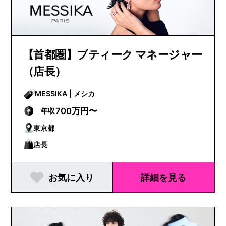
【首都圏】ブティーク マネージャー
（店長）
MESSIKA | メシカ
700万円〜
年収
東京都
店長
お気に入り
詳細を見る