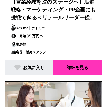
【営業経験を次のステージへ】店舗
戦略・マーケティング・PR企画にも
挑戦できる＜リテールリーダー候補
＞
kay me | ケイミー
35万円〜
月給
東京都
店長｜販売スタッフ
お気に入り
詳細を見る