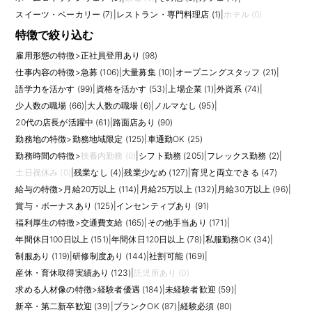
スイーツ・ベーカリー (7)
|
レストラン・専門料理店 (1)
|
ホテル (0)
特徴で絞り込む
雇用形態の特徴
>
正社員登用あり (98)
仕事内容の特徴
>
急募 (106)
|
大量募集 (10)
|
オープニングスタッフ (21)
|
語学力を活かす (99)
|
資格を活かす (53)
|
上場企業 (1)
|
外資系 (74)
|
少人数の職場 (66)
|
大人数の職場 (6)
|
ノルマなし (95)
|
20代の店長が活躍中 (61)
|
路面店あり (90)
勤務地の特徴
>
勤務地域限定 (125)
|
車通勤OK (25)
勤務時間の特徴
>
扶養内勤務 (0)
|
シフト勤務 (205)
|
フレックス勤務 (2)
|
土日祝休み (0)
|
残業なし (4)
|
残業少なめ (127)
|
育児と両立できる (47)
給与の特徴
>
月給20万以上 (114)
|
月給25万以上 (132)
|
月給30万以上 (96)
|
賞与・ボーナスあり (125)
|
インセンティブあり (91)
福利厚生の特徴
>
交通費支給 (165)
|
その他手当あり (171)
|
年間休日100日以上 (151)
|
年間休日120日以上 (78)
|
私服勤務OK (34)
|
制服あり (119)
|
研修制度あり (144)
|
社割可能 (169)
|
産休・育休取得実績あり (123)
|
託児所あり (0)
求める人材像の特徴
>
経験者優遇 (184)
|
未経験者歓迎 (59)
|
新卒・第二新卒歓迎 (39)
|
ブランクOK (87)
|
経験必須 (80)