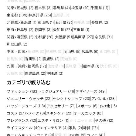
山形県 (0)
|
福島県 (0)
用、店舗開発などへ広げやすい経験です。現場でブランドを成長させ、チ
関東
>
茨城県 (2)
|
栃木県 (3)
|
群馬県 (4)
|
埼玉県 (19)
|
千葉県 (11)
|
ームで成果を出したい方に向いています。
応募時には、売上予算の達成率、スタッフ人数、育成したメンバー、顧客
東京都 (109)
|
神奈川県 (25)
|
山梨県 (0)
づくり、在庫消化、館イベントでの実績などを数字やエピソードで整理し
北信越
>
新潟県 (1)
|
富山県 (1)
|
石川県 (3)
|
福井県 (0)
|
長野県 (2)
ておくと、店舗責任者としての経験が伝わりやすくなります。 また、求人
東海
>
岐阜県 (2)
|
静岡県 (3)
|
愛知県 (27)
|
三重県 (1)
ごとに求められる経験や裁量は異なるため、仕事内容、評価軸、研修、将
関西
>
滋賀県 (2)
|
京都府 (20)
|
大阪府 (51)
|
兵庫県 (27)
|
奈良県 (3)
|
来のキャリアパス、チーム体制まで確認して比較しましょう。
和歌山県 (2)
中国・四国
>
鳥取県 (0)
|
島根県 (0)
|
岡山県 (5)
|
広島県 (6)
|
山口県 (0)
|
徳島県 (0)
|
香川県 (2)
|
愛媛県 (2)
|
高知県 (0)
九州・沖縄
>
福岡県 (12)
|
佐賀県 (0)
|
長崎県 (0)
|
熊本県 (1)
|
大分県 (0)
|
宮崎県 (0)
|
鹿児島県 (2)
|
沖縄県 (3)
カテゴリで絞り込む
ファッション (183)
>
ラグジュアリー (71)
|
デザイナーズ (49)
|
ジュエリー・ウォッチ (22)
|
セレクトショップ (20)
|
アパレル (128)
|
バッグ・シューズ (118)
|
アクセサリー (71)
|
スポーツ (6)
|
その他 (15)
コスメ (27)
>
メイク (8)
|
スキンケア (22)
|
オーガニック (8)
|
フレグランス (12)
|
エステ・サロン (1)
|
クリニック (0)
|
その他 (12)
ライフスタイル (40)
>
インテリア (4)
|
家具 (2)
|
雑貨 (17)
|
ホーム＆キッチンウェア (9)
|
家電 (0)
|
その他 (9)
|
カフェ (4)
|