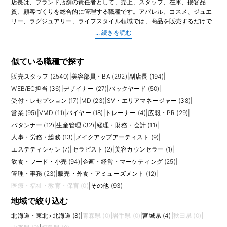
店長は、ブランド店舗の責任者として、売上、スタッフ、在庫、接客品
質、顧客づくりを総合的に管理する職種です。アパレル、コスメ、ジュエ
リー、ラグジュアリー、ライフスタイル領域では、商品を販売するだけで
なく、ブランドの世界観を店頭で表現し、チーム全体でお客様に選ばれる
店舗を作る役割を担います。日々の接客販売に加え、売上計画、KPI管理、
シフト作成、スタッフ育成、館や本部との連携、イベント対応など業務範
囲は広いです。
似ている職種で探す
販売スタッフ (2540)
|
美容部員・BA (292)
|
副店長 (194)
|
店長には、現場での販売力とマネジメント力の両方が求められます。売上
が伸び悩む時期には、売れ筋や在庫、客層、スタッフの接客状況を見なが
WEB/EC担当 (36)
|
デザイナー (27)
|
バックヤード (50)
|
ら改善策を考えます。繁忙期や新店オープンでは、限られた時間で売場を
受付・レセプション (17)
|
MD (23)
|
SV・エリアマネージャー (38)
|
整え、スタッフが動きやすい状態を作る判断力も必要です。ラグジュアリ
営業 (95)
|
VMD (11)
|
バイヤー (18)
|
トレーナー (4)
|
広報・PR (29)
|
ーブランドでは顧客管理やVIP対応、コスメではカウンセリング品質やイベ
パタンナー (12)
|
生産管理 (32)
|
経理・財務・会計 (11)
|
ント運営も重視されます。
人事・労務・総務 (13)
|
メイクアップアーティスト (9)
|
応募前には、店長の裁量と責任範囲を具体的に確認しましょう。売上予
エステティシャン (7)
|
セラピスト (2)
|
美容カウンセラー (1)
|
算、人員配置、採用、評価、在庫調整、VMD、本部レポートまで担当する
飲食・フード・小売 (94)
|
企画・経営・マーケティング (25)
|
場合もあれば、販売責任者として現場運営が中心の場合もあります。店舗
管理・事務 (23)
|
販売・外食・アミューズメント (12)
|
規模、スタッフ人数、館の営業時間、休日取得、残業の発生しやすい時期
も働き方に影響します。
医療・福祉・教育・保育 (0)
|
その他 (93)
地域で絞り込む
求人を比較する際は、給与や役職手当だけでなく、インセンティブ、評価
制度、研修、キャリアパス、SVや本部職への昇格実績を見ておくとよいで
北海道・東北
>
北海道 (8)
|
青森県 (0)
|
岩手県 (0)
|
宮城県 (4)
|
秋田県 (0)
|
しょう。店長経験は、エリアマネージャー、トレーナー、営業、VMD、採