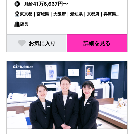
41万6,667円〜
月給
東京都｜宮城県｜大阪府｜愛知県｜京都府｜兵庫県
｜福岡県
店長
お気に入り
詳細を見る