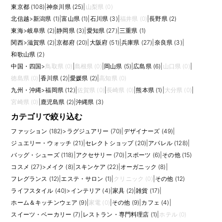
応募時には、売上予算の達成率、スタッフ人数、育成したメンバー、顧客
東京都 (108)
|
神奈川県 (25)
|
山梨県 (0)
づくり、在庫消化、館イベントでの実績などを数字やエピソードで整理し
北信越
>
新潟県 (1)
|
富山県 (1)
|
石川県 (3)
|
福井県 (0)
|
長野県 (2)
ておくと、店舗責任者としての経験が伝わりやすくなります。 また、求人
東海
>
岐阜県 (2)
|
静岡県 (3)
|
愛知県 (27)
|
三重県 (1)
ごとに求められる経験や裁量は異なるため、仕事内容、評価軸、研修、将
関西
>
滋賀県 (2)
|
京都府 (20)
|
大阪府 (51)
|
兵庫県 (27)
|
奈良県 (3)
|
来のキャリアパス、チーム体制まで確認して比較しましょう。
和歌山県 (2)
中国・四国
>
鳥取県 (0)
|
島根県 (0)
|
岡山県 (5)
|
広島県 (6)
|
山口県 (0)
|
徳島県 (0)
|
香川県 (2)
|
愛媛県 (2)
|
高知県 (0)
九州・沖縄
>
福岡県 (12)
|
佐賀県 (0)
|
長崎県 (0)
|
熊本県 (1)
|
大分県 (0)
|
宮崎県 (0)
|
鹿児島県 (2)
|
沖縄県 (3)
カテゴリで絞り込む
ファッション (182)
>
ラグジュアリー (70)
|
デザイナーズ (49)
|
ジュエリー・ウォッチ (21)
|
セレクトショップ (20)
|
アパレル (128)
|
バッグ・シューズ (118)
|
アクセサリー (70)
|
スポーツ (6)
|
その他 (15)
コスメ (27)
>
メイク (8)
|
スキンケア (22)
|
オーガニック (8)
|
フレグランス (12)
|
エステ・サロン (1)
|
クリニック (0)
|
その他 (12)
ライフスタイル (40)
>
インテリア (4)
|
家具 (2)
|
雑貨 (17)
|
ホーム＆キッチンウェア (9)
|
家電 (0)
|
その他 (9)
|
カフェ (4)
|
スイーツ・ベーカリー (7)
|
レストラン・専門料理店 (1)
|
ホテル (0)