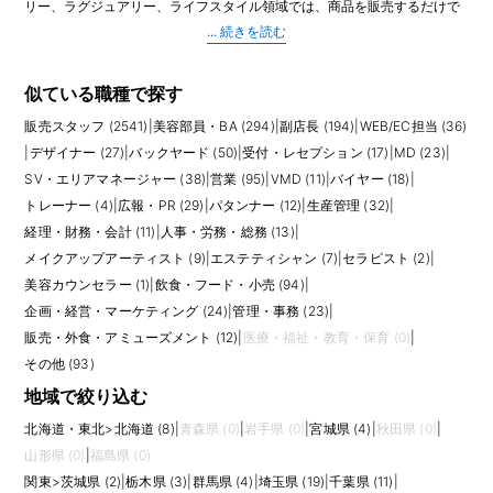
リー、ラグジュアリー、ライフスタイル領域では、商品を販売するだけで
なく、ブランドの世界観を店頭で表現し、チーム全体でお客様に選ばれる
店舗を作る役割を担います。日々の接客販売に加え、売上計画、KPI管理、
シフト作成、スタッフ育成、館や本部との連携、イベント対応など業務範
囲は広いです。
似ている職種で探す
販売スタッフ (2541)
|
美容部員・BA (294)
|
副店長 (194)
|
WEB/EC担当 (36)
店長には、現場での販売力とマネジメント力の両方が求められます。売上
が伸び悩む時期には、売れ筋や在庫、客層、スタッフの接客状況を見なが
|
デザイナー (27)
|
バックヤード (50)
|
受付・レセプション (17)
|
MD (23)
|
ら改善策を考えます。繁忙期や新店オープンでは、限られた時間で売場を
SV・エリアマネージャー (38)
|
営業 (95)
|
VMD (11)
|
バイヤー (18)
|
整え、スタッフが動きやすい状態を作る判断力も必要です。ラグジュアリ
トレーナー (4)
|
広報・PR (29)
|
パタンナー (12)
|
生産管理 (32)
|
ーブランドでは顧客管理やVIP対応、コスメではカウンセリング品質やイベ
経理・財務・会計 (11)
|
人事・労務・総務 (13)
|
ント運営も重視されます。
メイクアップアーティスト (9)
|
エステティシャン (7)
|
セラピスト (2)
|
応募前には、店長の裁量と責任範囲を具体的に確認しましょう。売上予
美容カウンセラー (1)
|
飲食・フード・小売 (94)
|
算、人員配置、採用、評価、在庫調整、VMD、本部レポートまで担当する
企画・経営・マーケティング (24)
|
管理・事務 (23)
|
場合もあれば、販売責任者として現場運営が中心の場合もあります。店舗
販売・外食・アミューズメント (12)
|
医療・福祉・教育・保育 (0)
|
規模、スタッフ人数、館の営業時間、休日取得、残業の発生しやすい時期
も働き方に影響します。
その他 (93)
地域で絞り込む
求人を比較する際は、給与や役職手当だけでなく、インセンティブ、評価
制度、研修、キャリアパス、SVや本部職への昇格実績を見ておくとよいで
北海道・東北
>
北海道 (8)
|
青森県 (0)
|
岩手県 (0)
|
宮城県 (4)
|
秋田県 (0)
|
しょう。店長経験は、エリアマネージャー、トレーナー、営業、VMD、採
山形県 (0)
|
福島県 (0)
用、店舗開発などへ広げやすい経験です。現場でブランドを成長させ、チ
関東
>
茨城県 (2)
|
栃木県 (3)
|
群馬県 (4)
|
埼玉県 (19)
|
千葉県 (11)
|
ームで成果を出したい方に向いています。