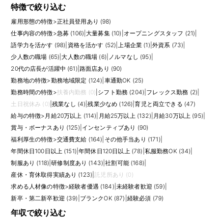
特徴で絞り込む
雇用形態の特徴
>
正社員登用あり (98)
仕事内容の特徴
>
急募 (106)
|
大量募集 (10)
|
オープニングスタッフ (21)
|
語学力を活かす (98)
|
資格を活かす (52)
|
上場企業 (1)
|
外資系 (73)
|
少人数の職場 (65)
|
大人数の職場 (6)
|
ノルマなし (95)
|
20代の店長が活躍中 (61)
|
路面店あり (90)
勤務地の特徴
>
勤務地域限定 (124)
|
車通勤OK (25)
勤務時間の特徴
>
扶養内勤務 (0)
|
シフト勤務 (204)
|
フレックス勤務 (2)
|
土日祝休み (0)
|
残業なし (4)
|
残業少なめ (126)
|
育児と両立できる (47)
給与の特徴
>
月給20万以上 (114)
|
月給25万以上 (132)
|
月給30万以上 (95)
|
賞与・ボーナスあり (125)
|
インセンティブあり (90)
福利厚生の特徴
>
交通費支給 (164)
|
その他手当あり (171)
|
年間休日100日以上 (151)
|
年間休日120日以上 (78)
|
私服勤務OK (34)
|
制服あり (118)
|
研修制度あり (143)
|
社割可能 (168)
|
産休・育休取得実績あり (123)
|
託児所あり (0)
求める人材像の特徴
>
経験者優遇 (184)
|
未経験者歓迎 (59)
|
新卒・第二新卒歓迎 (39)
|
ブランクOK (87)
|
経験必須 (79)
年収で絞り込む