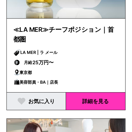
≪LA MER≫チーフポジション｜首
都圏
LA MER | ラ メール
25万円〜
月給
東京都
美容部員・BA｜店長
お気に入り
詳細を見る