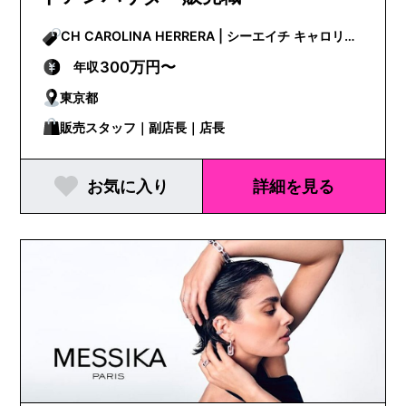
CH CAROLINA HERRERA | シーエイチ キャロリー
ナ ヘレラ
300万円〜
年収
東京都
販売スタッフ｜副店長｜店長
お気に入り
詳細を見る