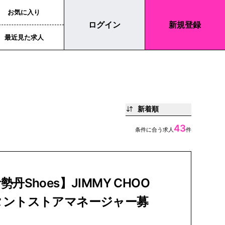
お気に入り
ログイン
新規登録
最近見た求人
新着順
43
条件に合う求人
件
丹Shoes】JIMMY CHOO
タントストアマネージャー募