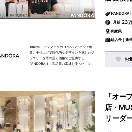
若者たちにとっての理想郷となることです。
23
月給
兵庫県
副店長｜販
1982年、デンマークのコペンハーゲンで創
業。手仕上げで現代的なデザインを施したジ
ュエリーを手の届く価格でご提供する
お
PANDORAは、高品質の素材を使った、ジュ
エリーを製造・販売しています。自分だけの
個性を表現する女性のために、PANDORAは
人生の忘れられない瞬間と上質なライフスタ
イルを表した、スタイリッシュでフェミニン
なジュエリーをお届けします。その繊細で独
「オープ
特なデザインは何世紀も前から培われた職人
技術と最新技術が融合し生み出されていま
店・MU
す。現在世界では1,600か所のコンセプトシ
ョップを始め、販売店舗数は6大陸100か国
リーダ
以上約9,000か所で展開されるブランドへと
成長しています。PANDORAの手作りの商品
にはリサイクルのゴールドとシルバーのみを