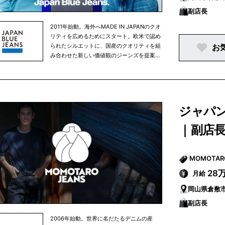
副店長
2011年始動。海外へMADE IN JAPANのクオ
リティを広めるためにスタート。欧米で認め
られたシルエットに、国産のクオリティを組
お
み合わせた新しい価値観のジーンズを提案し
ています。
ジャパンデ
｜副店
28
月給
岡山県倉敷
副店長
2006年始動。世界に名だたるデニムの産