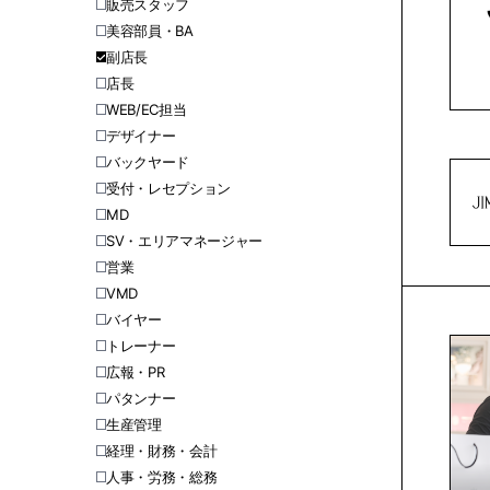
販売スタッフ
美容部員・BA
副店長
店長
WEB/EC担当
デザイナー
バックヤード
受付・レセプション
MD
SV・エリアマネージャー
営業
VMD
バイヤー
トレーナー
広報・PR
パタンナー
生産管理
経理・財務・会計
人事・労務・総務