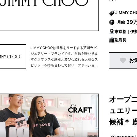
39
月給
東京都｜伊
副店長
JIMMY CHOOは世界をリードする英国ラグ
ジュアリー・ブランドです。自信を呼び覚ま
すグラマラスな感性と遊び心溢れる大胆なス
お
ピリットを持ち合わせており、ファッション
性の高い独自スタイルと卓越したクラフツマ
ンシップ、そしてセレブリティやレッドカー
ペット・スタイルのパイオニアブランドとし
ても 知られています。ウィメンズのシュー
ズを中核アイテムに、ハンドバッグ、革小
オープ
物、スカーフ、サングラス、アイウェア、ベ
ルト、フレグランス、メンズシューズ等を展
ュエリー
開。クリエイティブ・ディレクターのサンド
ラ・チョイは、「世界でもっとも愛されるラ
候補＊ 
グジュアリー・ブランドを構築する」という
ビジョンを 掲げ、1996年の設立以来ブラ
ンドと 共に歩んでいます。現在、グローバ