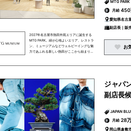
使用しており、米国タイムズ誌より2024年
45
月給
ベストサステナブルカンパニーに選ばれてい
ます。現在、PANDORAは女性10人中８人が
愛知県名古
知っている世界最大のジュエリーブランドで
す。
副店長｜販
2027年名古屋市熱田外苑エリアに誕生する
MTG PARK。緑が心地よいエリア、レストラ
ン、ミュージアムなどウェルビーイングな魅
お
力であふれる新しい熱田がここから始まりま
す。
ジャパンデ
副店長
28
月給
岡山県倉敷