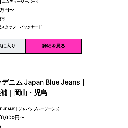
MTG PARK | エムティージーパーク
0万円〜
屋市
売スタッフ｜バックヤード
気に入り
詳細を見る
ニム Japan Blue Jeans｜
候補｜岡山・児島
JAPAN BLUE JEANS | ジャパンブルージーンズ
万6,000円〜
市