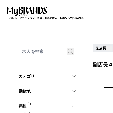
アパレル・ファッション・コスメ業界の求人・転職ならMyBRANDS
副店長
副店長 
カテゴリー
勤務地
(1)
職種