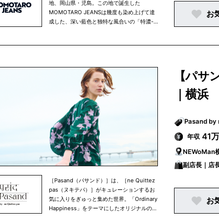
地、岡山県・児島。この地で誕生した
MOMOTARO JEANSは幾度も染め上げて達
お
成した、深い藍色と独特な風合いの「特濃-
TOKUNO BLUE」を特徴としています。ジャ
パンデニムの礎を築いた先人の情熱と技術に
よって、染・織り・縫い素材選びの細部まで
を究めて創られた至高のジーンズを展開して
います。
【パサ
｜横浜
41
年収
NEWoMan
副店長｜店
［Pasand（パサンド）］は、［ne Quittez
pas（ヌキテパ）］がキュレーションするお
気に入りをぎゅっと集めた世界。「Ordinary
お
Happiness」をテーマにしたオリジナルのフ
ァッションアイテムやホームプロダクトetc.