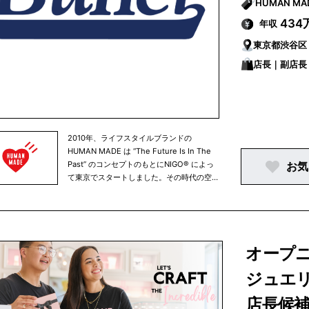
ます。現在、PANDORAは女性10人中８人が
知っている世界最大のジュエリーブランドで
43
年収
す。
東京都渋谷区
店長｜副店長
2010年、ライフスタイルブランドの
HUMAN MADE は “The Future Is In The
Past” のコンセプトのもとにNIGO® によっ
お気
て東京でスタートしました。その時代の空気
感を映し出す多種多様なスタイルとヴィンテ
ージアイテムの数々。そして途切れることの
ないカルチャーの流れのなかで世界中のスト
リートに息づく大胆な発想。それらに日本の
妥協なきモノづくり精神と東京らしい遊び心
オープ
を織り交ぜ、さまざまなアイテムを世界へと
発信しています。HUMAN MADE のビジョ
ジュエリ
ンは、世界中に脈打つ創造性とアイデアの拠
点となること。あらゆるカルチャーと世界中
店長候
のクリエイターにとって、そして未来を担う