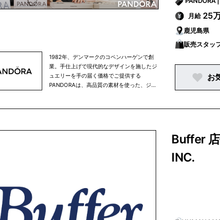
ル店舗ネットワークは200店以上、世界中の
25
月給
有名百貨店やセレクトショップにも出店して
います。JIMMY CHOOは、グローバル・フ
鹿児島県
ァッション・ラグジュアリー・グループ、カ
プリ・ホールディングス・リミテッドの傘下
販売スタッ
ブランドです。
1982年、デンマークのコペンハーゲンで創
業。手仕上げで現代的なデザインを施したジ
ュエリーを手の届く価格でご提供する
お
PANDORAは、高品質の素材を使った、ジュ
エリーを製造・販売しています。自分だけの
個性を表現する女性のために、PANDORAは
人生の忘れられない瞬間と上質なライフスタ
イルを表した、スタイリッシュでフェミニン
なジュエリーをお届けします。その繊細で独
Buffer
特なデザインは何世紀も前から培われた職人
技術と最新技術が融合し生み出されていま
INC.
す。現在世界では1,600か所のコンセプトシ
ョップを始め、販売店舗数は6大陸100か国
以上約9,000か所で展開されるブランドへと
成長しています。PANDORAの手作りの商品
にはリサイクルのゴールドとシルバーのみを
使用しており、米国タイムズ誌より2024年
ベストサステナブルカンパニーに選ばれてい